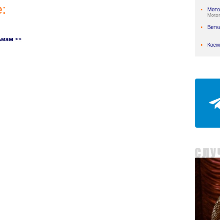
:
Мото
Motor
Ветк
ьмам
>>
Косм