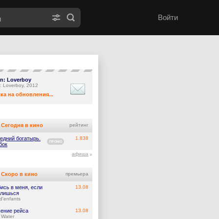
Войти
an: Loverboy
n: Loverboy, 2012
ка на обновления...
Сегодня в кино
рейтинг
едний богатырь.
1.838
ПРОМО
бок
афиша
Скоро в кино
премьера
ись в меня, если
13.08
лишься
d'enfants
ение рейса
13.08
 Water