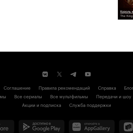
Король 
The King
Соглашение
Правила рекомендаций
Справка
Бло
ьмы
Все сериалы
Все мультфильмы
Передачи и шоу
Акции и подписка
Служба поддержки