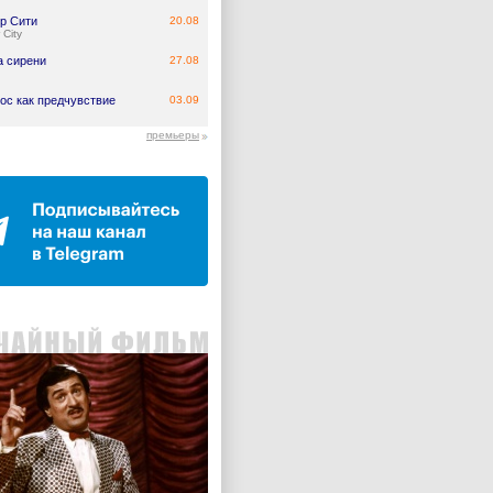
р Сити
20.08
 City
а сирени
27.08
ос как предчувствие
03.09
премьеры