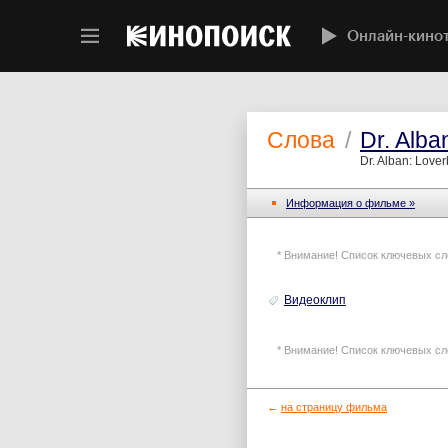
Онлайн-кино
Слова
/
Dr. Alba
Dr. Alban: Love
Информация o фильме »
* Внимание! Список ключевых сл
Видеоклип
* Внимание! Список ключевых сл
←
на страницу фильма