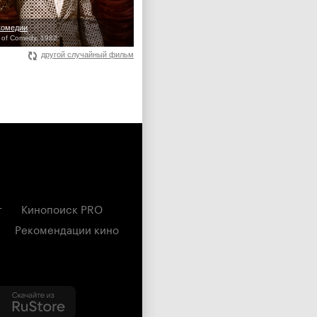
комедии
 of Comedy, 1982
другой случайный фильм
г
Кинопоиск PRO
Рекомендации кино