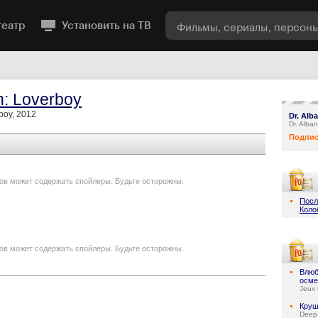
театр
Установить на ТВ
n: Loverboy
rboy, 2012
Dr. Alb
Dr. Alba
Подпис
ов может содержать спойлеры. Будьте осторожны.
Посл
Коло
ов может содержать спойлеры. Будьте осторожны.
Влюб
осме
Jeux 
Круш
Deep