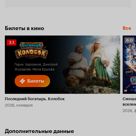
Билеты в кино
Все
Рейт
6.0
Рейтинг
2.1
Кино
Кинопоиска
6.0
2.1
Гарик Харламов, Дмитрий
Журавлев, Мила Ершова
Билеты
Последний богатырь. Колобок
Смеша
2026, комедия
вселе
2026, 
Дополнительные данные