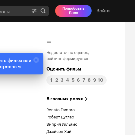
Попробовать
Войти
Плюс
–
Недостаточно оценок,
рейтинг формируется
ить фильм или
отренным
Оценить фильм
1
2
3
4
5
6
7
8
9
10
В главных ролях
Renato Fambro
Роберт Дуглас
Эйприл Уильямс
Джейсон Хай