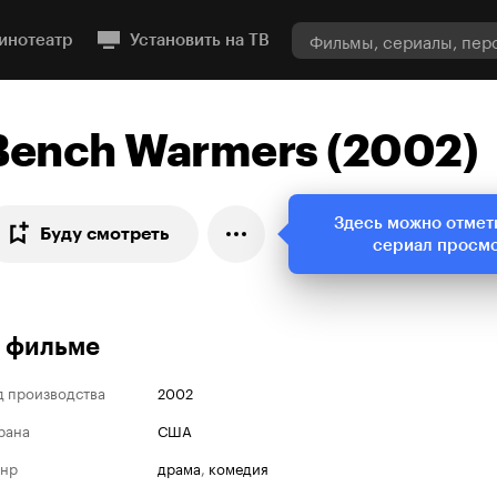
инотеатр
Установить на ТВ
Bench Warmers (2002)
Здесь можно отмет
Буду смотреть
сериал просм
 фильме
д производства
2002
рана
США
нр
драма
,
комедия