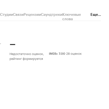
Студии
Связи
Рецензии
Саундтреки
Ключевые
Еще...
слова
–
28 оценок
Недостаточно оценок,
IMDb
:
7.00
рейтинг формируется