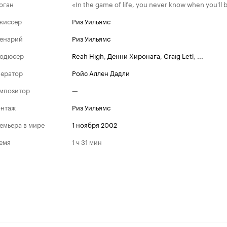
оган
«In the game of life, you never know when you'll 
жиссер
Риз Уильямс
енарий
Риз Уильямс
одюсер
Reah High
,
Денни Хиронага
,
Craig Letl
,
...
ератор
Ройс Аллен Дадли
мпозитор
—
нтаж
Риз Уильямс
емьера в мире
1 ноября 2002
емя
1 ч 31 мин