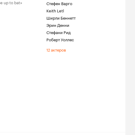
be up to bat»
Стефен Варго
Keith Letl
Ширли Беннетт
Эрин Денни
Стефани Рид
Роберт Уоллес
12 актеров