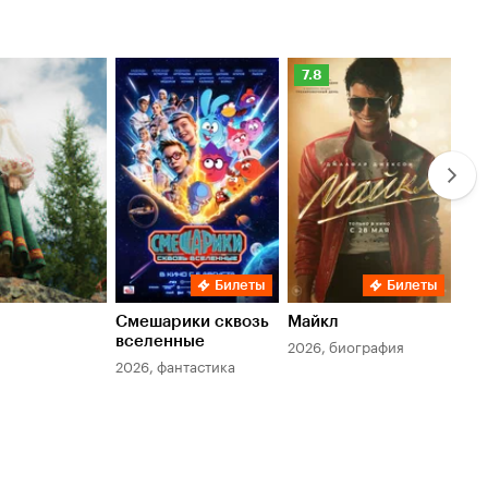
Рейтинг
Ре
7.8
6.
Кинопоиска
Ки
7.8
6.
Билеты
Билеты
Смешарики сквозь
Майкл
Зл
вселенные
мер
2026, биография
2026, фантастика
202