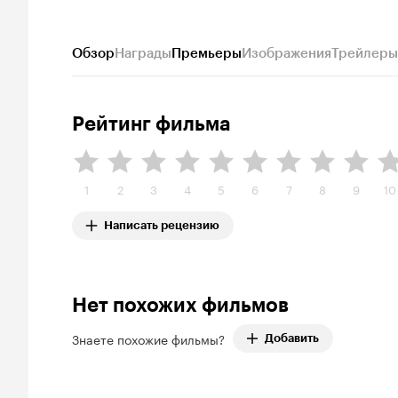
Обзор
Награды
Премьеры
Изображения
Трейлеры
Рейтинг фильма
1
2
3
4
5
6
7
8
9
10
Написать рецензию
Нет похожих фильмов
Знаете похожие фильмы?
Добавить