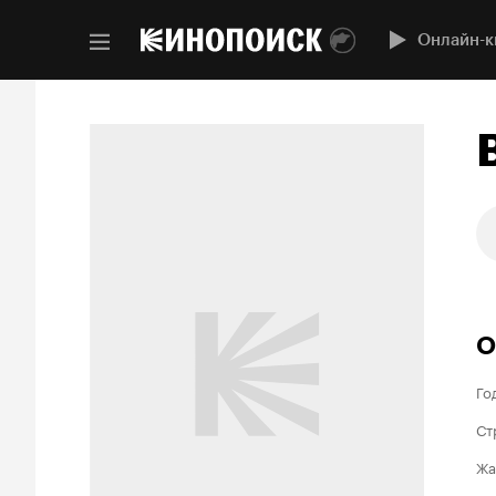
Онлайн-к
О
Го
Ст
Жа