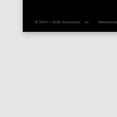
© 2003 —
2026
,
Кинопоиск
Телепрогр
18
+