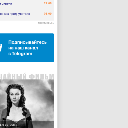
а сирени
27.08
ос как предчувствие
03.09
премьеры
ые ветром