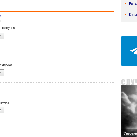
Ветк
Косм
и
i
i, озвучка
а
 озвучка
звучка
Унесённ