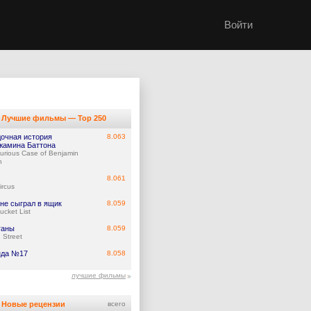
Войти
Лучшие фильмы — Top 250
дочная история
8.063
жамина Баттона
urious Case of Benjamin
n
8.061
ircus
не сыграл в ящик
8.059
ucket List
ганы
8.059
 Street
нда №17
8.058
лучшие фильмы
Новые рецензии
всего