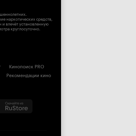
ршеннолетних.
ние наркотических средств,
н и влечёт установленную
мотра круглосуточно.
г
Кинопоиск PRO
Рекомендации кино