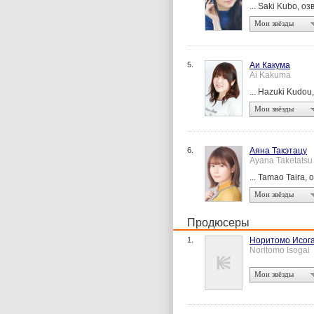
... Saki Kubo, оз
Мои звёзды
5.
Аи Какума
Ai Kakuma
... Hazuki Kudou
Мои звёзды
6.
Аяна Такэтацу
Ayana Taketatsu
... Tamao Taira, 
Мои звёзды
Продюсеры
1.
Норитомо Исог
Noritomo Isogai
Мои звёзды