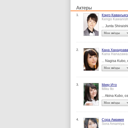
Актеры
1.
Кэнго Каванъис
Kengo Kawanish
... Junta Shiraish
Мои звёзды
2.
Кана Ханадзав
Kana Hanazawa
... Nagisa Kubo,
Мои звёзды
3.
Мику Ито
Miku Ito
... Akina Kubo, о
Мои звёзды
4.
Сора Амамия
Sora Amamiya