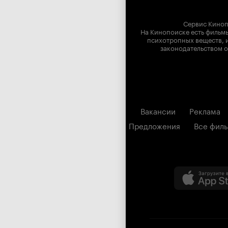
Сервис Киноп
На Кинопоиске есть фильмы
психотропных веществ, и
законодательством о
Вакансии
Реклама
Предложения
Все фил