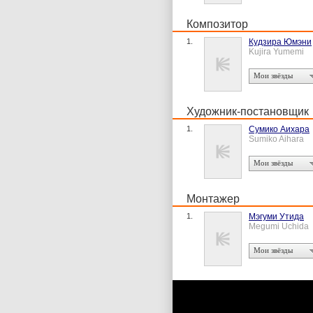
Композитор
1.
Кудзира Юмэни
Kujira Yumemi
Мои звёзды
Художник-постановщик
1.
Сумико Аихара
Sumiko Aihara
Мои звёзды
Монтажер
1.
Мэгуми Утида
Megumi Uchida
Мои звёзды