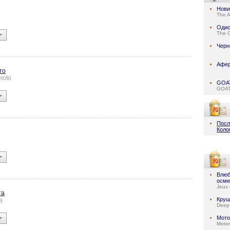
Нови
The 
Одис
The 
Черн
Афе
то
moto
GOAT
GOA
Посл
Коло
Влюб
осме
Jeux 
та
Круш
a
Deep
Мото
Motor