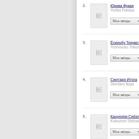
2.
Юрика Фукая
Yurika Fukaya
Мои звёзды
3.
Ёсинобу Токумо
Yoshinobu Toku
Мои звёзды
4.
Синтаро Итога
Shintaro Itoga
Мои звёзды
5.
Кацунори Сиба
Katsunori Shibat
Мои звёзды