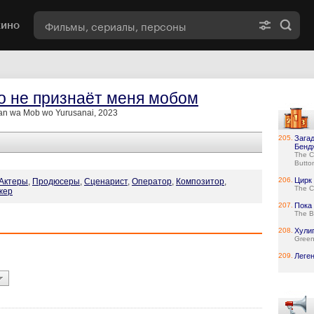
кино
о не признаёт меня мобом
an wa Mob wo Yurusanai, 2023
205.
Зага
Бенд
The C
Butto
206.
Цирк
Актеры
,
Продюсеры
,
Сценарист
,
Оператор
,
Композитор
,
The C
жер
207.
Пока 
The B
208.
Хули
Green
209.
Леге