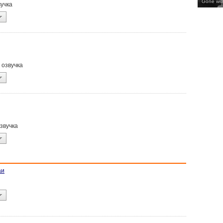
Gone wit
вучка
, озвучка
озвучка
аи