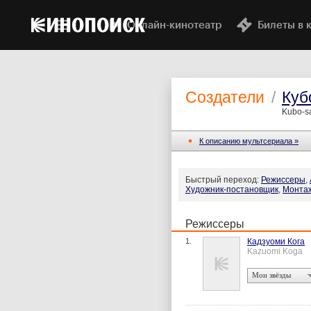
Онлайн-кинотеатр
Билеты в 
Создатели
/
Куб
Kubo-s
К описанию мультсериала »
Быстрый переход:
Режиссеры
,
Художник-постановщик
,
Монта
Режиссеры
1.
Кадзуоми Кога
Kazuomi Koga
Мои звёзды