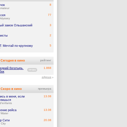
чок
8
Amateur
сея
77
Odyssey
ый замок Ольшанский
3
ристы
2
: Мечтай по-крупному
5
T
Сегодня в кино
рейтинг
едний богатырь.
1.868
ПРОМО
бок
афиша
Скоро в кино
премьера
ись в меня, если
13.08
лишься
d'enfants
ение рейса
13.08
 Water
р Сити
20.08
 City