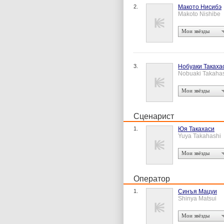
2.
Макото Нисибэ
Makoto Nishibe
Мои звёзды
3.
Нобуаки Такаха
Nobuaki Takaha
Мои звёзды
Сценарист
1.
Юя Такахаси
Yuya Takahashi
Мои звёзды
Оператор
1.
Синъя Мацуи
Shinya Matsui
Мои звёзды