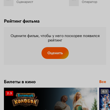
Сценарист
Оператор
Рейтинг фильма
Оцените фильм, чтобы у него поскорее появился
рейтинг
Оценить
Билеты в кино
Все
Рейт
6.1
Рейтинг
2.3
Кино
Кинопоиска
6.1
2.3