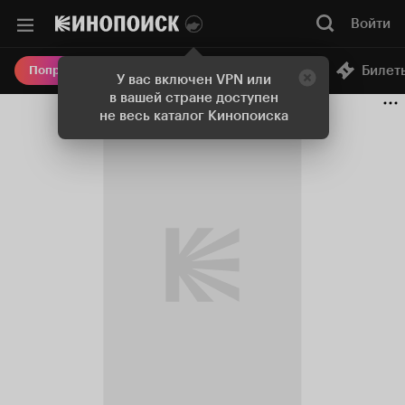
Войти
Онлайн-кинотеатр
Билет
Попробовать Плюс
У вас включен VPN или
в вашей стране доступен
не весь каталог Кинопоиска