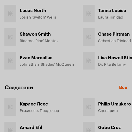
Lucas North
Tanna Louise
Josiah 'Switch' Wells
Laura Trinidad
Shawon Smith
Chase Pittman
Ricardo 'Rico' Montez
Sebastian Trinidad
Evan Marcellus
Lisa Newell St
Johnathan 'Shades' McQueen
Dr. Rita Bellamy
Создатели
Все
Карлос Леос
Philip Umukoro
Режиссёр, Продюсер
Сценарист
Amard Efil
Gabe Cruz