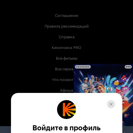
Соглашение
Правила рекомендаций
Справка
Кинопоиск PRO
Все фильмы
Все сериалы
РЕКЛАМА
Что посмотреть
Афиша
Музыка
Телепрограмма
Книги
Войдите в профиль
Служба поддержки