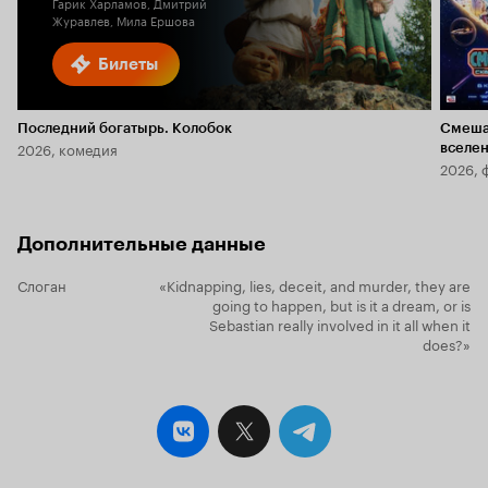
Гарик Харламов, Дмитрий
Журавлев, Мила Ершова
Билеты
Последний богатырь. Колобок
Смеша
2026, комедия
вселе
2026, 
Дополнительные данные
Слоган
«Kidnapping, lies, deceit, and murder, they are
going to happen, but is it a dream, or is
Sebastian really involved in it all when it
does?»