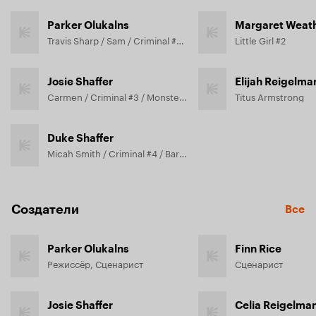
Parker Olukalns
Margaret Weath
Travis Sharp / Sam / Criminal #1 / Hyena Mask
Little Girl #2
Josie Shaffer
Elijah Reigelma
Carmen / Criminal #3 / Monster Mask / Spy #1
Titus Armstrong
Duke Shaffer
Micah Smith / Criminal #4 / Bart Mask
Создатели
Все
Parker Olukalns
Finn Rice
Режиссёр, Сценарист
Сценарист
Josie Shaffer
Celia Reigelma