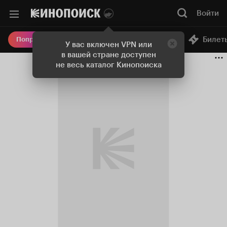
Войти
Онлайн-кинотеатр
Билет
Попробовать Плюс
У вас включен VPN или
в вашей стране доступен
не весь каталог Кинопоиска