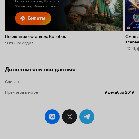
Гарик Харламов, Дмитрий
Журавлев, Мила Ершова
Билеты
Последний богатырь. Колобок
Смеша
2026, комедия
вселе
2026, 
Дополнительные данные
Слоган
—
Премьера в мире
9 декабря 2019