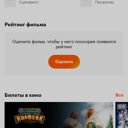
Сценарист
Продюсер
Рейтинг фильма
Оцените фильм, чтобы у него поскорее появился
рейтинг
Оценить
Билеты в кино
Все
Рейт
6.5
Кино
6.5