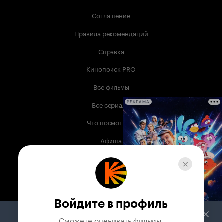
Соглашение
Правила рекомендаций
Справка
Кинопоиск PRO
Все фильмы
Все сериалы
РЕКЛАМА
Что посмотреть
Афиша
Музыка
Телепрограмма
Книги
Войдите в профиль
Служба поддержки
Сможете оценивать фильмы,
