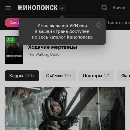
Войти
Онлайн-кинотеатр
Билеты в 
Смотреть кино
У вас включен VPN или
в вашей стране доступен
не весь каталог Кинопоиска
Рейтинг
8.0
Кинопоиска
Ходячие мертвецы
8.0
The Walking Dead
Кадры
1397
Съёмки
147
Постеры
171
Фан