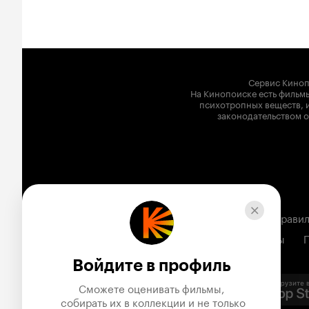
Сервис Киноп
На Кинопоиске есть фильмы
психотропных веществ, и
законодательством о
Вакансии
Реклама
Соглашение
Правил
Все мультфильмы
Войдите в профиль
Сможете оценивать фильмы,

 собирать их в коллекции и не только