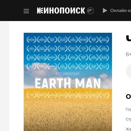
Онлайн-к
6
О
Го
Ст
Жа