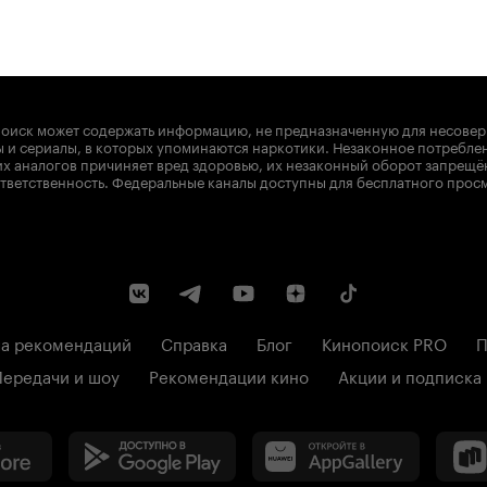
оиск может содержать информацию, не предназначенную для несове
 и сериалы, в которых упоминаются наркотики. Незаконное потребле
х аналогов причиняет вред здоровью, их незаконный оборот запрещё
тветственность. Федеральные каналы доступны для бесплатного прос
а рекомендаций
Справка
Блог
Кинопоиск PRO
П
Передачи и шоу
Рекомендации кино
Акции и подписка