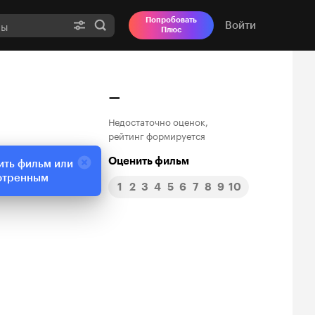
Попробовать
Войти
Плюс
–
Недостаточно оценок,
рейтинг формируется
Оценить фильм
ить фильм или
отренным
1
2
3
4
5
6
7
8
9
10