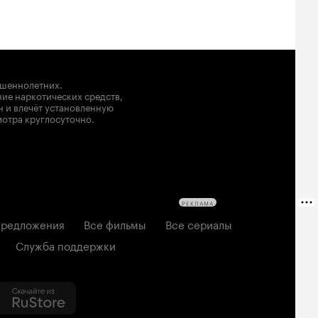
ршеннолетних.
ние наркотических средств,
н и влечёт установленную
мотра круглосуточно.
РЕКЛАМА
редложения
Все фильмы
Все сериалы
Служба поддержки