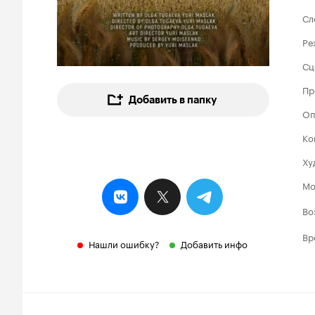
Сл
Ре
Сц
Пр
Добавить в папку
Оп
Ко
Ху
Мо
Во
Вр
Нашли ошибку?
Добавить инфо