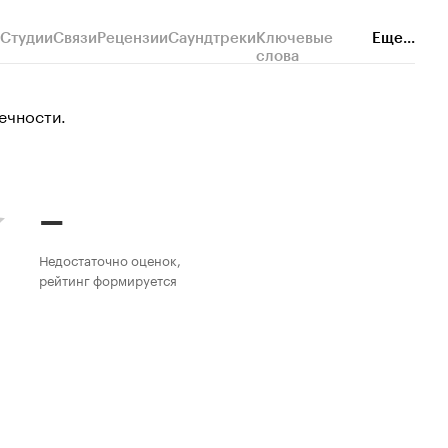
Студии
Связи
Рецензии
Саундтреки
Ключевые
Еще...
слова
ечности.
–
Недостаточно оценок,
рейтинг формируется