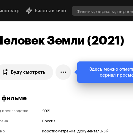
инотеатр
Билеты в кино
Человек Земли (2021)
+
Здесь можно отмет
Буду смотреть
сериал просм
 фильме
д производства
2021
рана
Россия
нр
короткометражка
,
документальный