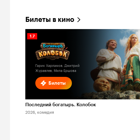
Билеты в кино
Рейтинг
1.7
Кинопоиска
1.7
Гарик Харламов, Дмитрий
Журавлев, Мила Ершова
Билеты
Последний богатырь. Колобок
2026, комедия