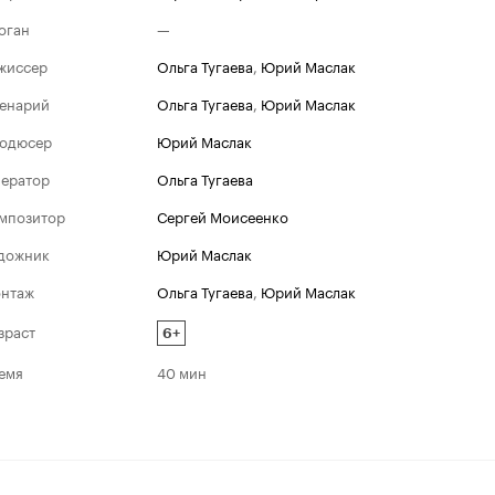
оган
—
жиссер
Ольга Тугаева
,
Юрий Маслак
енарий
Ольга Тугаева
,
Юрий Маслак
одюсер
Юрий Маслак
ератор
Ольга Тугаева
мпозитор
Сергей Моисеенко
дожник
Юрий Маслак
нтаж
Ольга Тугаева
,
Юрий Маслак
зраст
6+
емя
40 мин