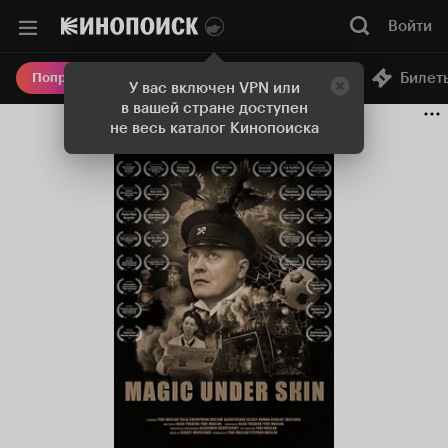
Войти
Онлайн-кинотеатр
Билет
Попробовать Плюс
У вас включен VPN или
в вашей стране доступен
не весь каталог Кинопоиска