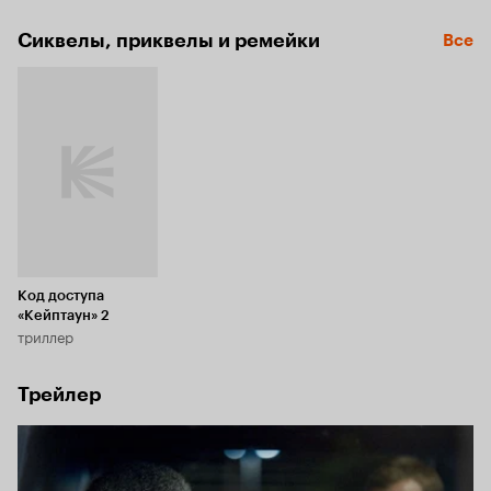
главное правило: «не доверяй никому – тебя предаст 
каждый». 

Сиквелы, приквелы и ремейки
Все
Их пути пересекутся в одном из красивейших городов 
мира – Кейптауне, где каждый должен будет сделать свой 
выбор.
Код доступа
«Кейптаун» 2
триллер
Трейлер