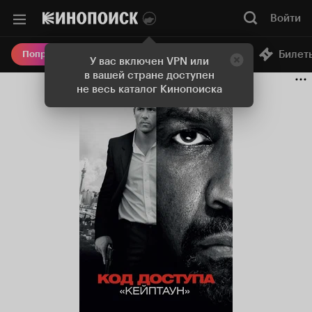
Войти
Онлайн-кинотеатр
Билет
Попробовать Плюс
У вас включен VPN или
в вашей стране доступен
не весь каталог Кинопоиска