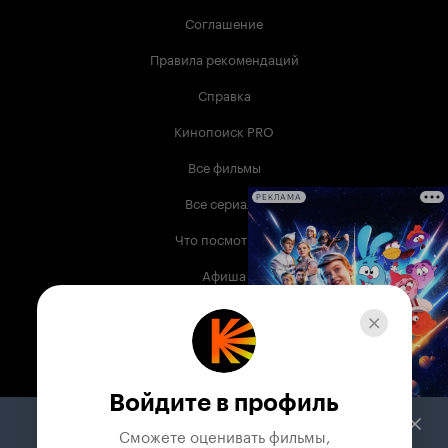
Соглашение
Правила рекомендаций
Справка
Кинопоиск PRO
Все фильмы
Все сериалы
РЕКЛАМА
Что посмотреть
Афиша
Музыка
Телепрограмма
Книги
Войдите в профиль
Служба поддержки
Сможете оценивать фильмы,
