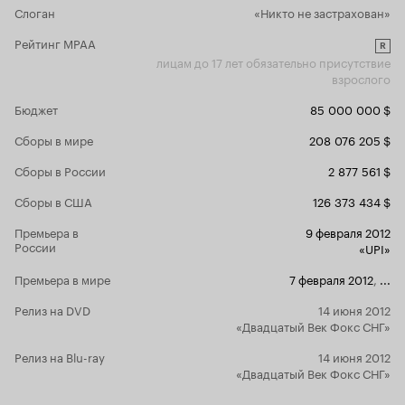
Church In The Wild
кажется, чт
Слоган
«Никто не застрахован»
финальных титрах. Но хорошо, что ее вообще
со своей ро
включили в оригинальный саундтрек.
Рейтинг MPAA
Дензела ему
R
еще Бренда
лицам до 17 лет обязательно присутствие
Хороши. И 
взрослого
очарователь
Бюджет
85 000 000 $
привнесла в
тепло.
'Код
Сборы в мире
208 076 205 $
приличный 
Местами п
Сборы в России
2 877 561 $
банальный,
Сборы в США
126 373 434 $
пальбы и п
только в п
Премьера в
9 февраля 2012
актеры хор
России
«UPI»
нужно для 
Премьера в мире
7 февраля 2012
,
...
концов, на
точно не пр
Релиз на DVD
14 июня 2012
жанра смот
«Двадцатый Век Фокс СНГ»
Релиз на Blu-ray
14 июня 2012
«Двадцатый Век Фокс СНГ»