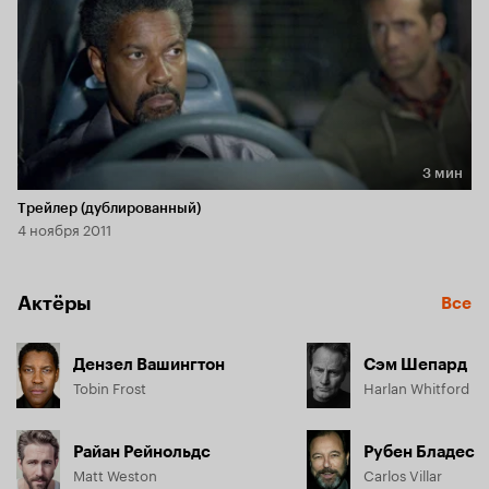
3 мин
Длительность 3 мин
Трейлер (дублированный)
4 ноября 2011
Актёры
Все
Дензел Вашингтон
Сэм Шепард
Tobin Frost
Harlan Whitford
Райан Рейнольдс
Рубен Бладес
Matt Weston
Carlos Villar