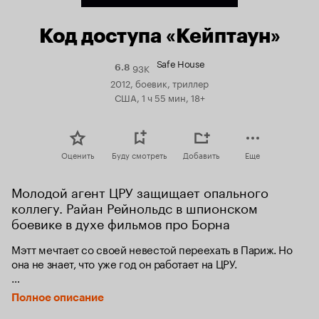
Код доступа «Кейптаун»
Safe House
93K
Рейтинг
6.8
Кинопоиска
2012, боевик, триллер
6.8
США, 1 ч 55 мин, 18+
Оценить
Буду смотреть
Добавить
Еще
Молодой агент ЦРУ защищает опального 
коллегу. Райан Рейнольдс в шпионском 
боевике в духе фильмов про Борна
Мэтт мечтает со своей невестой переехать в Париж. Но 
она не знает, что уже год он работает на ЦРУ. 

Легендарный агент ЦРУ Фрост владеет секретной 
Полное описание
информацией. Но он вышел из-под контроля, и теперь его 