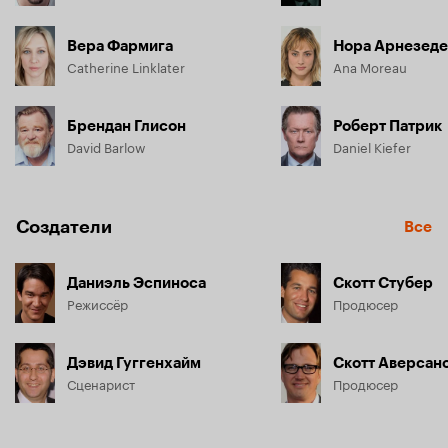
Вера Фармига
Нора Арнезед
Catherine Linklater
Ana Moreau
Брендан Глисон
Роберт Патрик
David Barlow
Daniel Kiefer
Создатели
Все
Даниэль Эспиноса
Скотт Стубер
Режиссёр
Продюсер
Дэвид Гуггенхайм
Скотт Аверсан
Сценарист
Продюсер