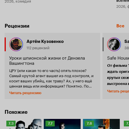
2026, комедия
вселе
2026, 
Рецензии
Все
Артём Кузовенко
S
112 рецензий
38
Уроки шпионской жизни от Дензела
Safe Hous
Вашингтона
От фильма '
ЦРУ (или какая-то его часть) опять плохое?
ждать ориг
Самый крутой агент вышел из-под контроля, и
крутых сюж
косит ваших убийц, как траву? Ах, у него ещё
выстроена 
ценная вещь или информация? Понятно. По
отнюдь неп
этим вопросам можно решить, что речь идет о
Читать рец
Читать рецензию
каком-нибудь среднестатистическом
полно. Но д
собрании всех удачных фильмов последних лет
отличными 
про правительственные агентства (авторы
красивого 
таких сценариев особенно любят ЦРУ), и их
Похожие
негласно на
лучших агентов, ставшими отступниками,
задачами, 
которых начальство хочет немедленно
Рейтинг
Рейтинг
Рейтинг
Р
7.3
7.7
7.8
7
справляетс
ликвидировать. Так оно и есть, и называется
Кинопоиска
Кинопоиска
Кинопоиска
К