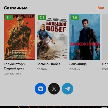
Связанные
Все
Рейтинг
Рейтинг
Рейтинг
8.4
7.3
7.9
Кинопоиска
Кинопоиска
Кинопоиска
8.4
7.3
7.9
Терминатор 2:
Большой побег
Заложница
Her
боевик
боевик
ком
Судный день
фантастика