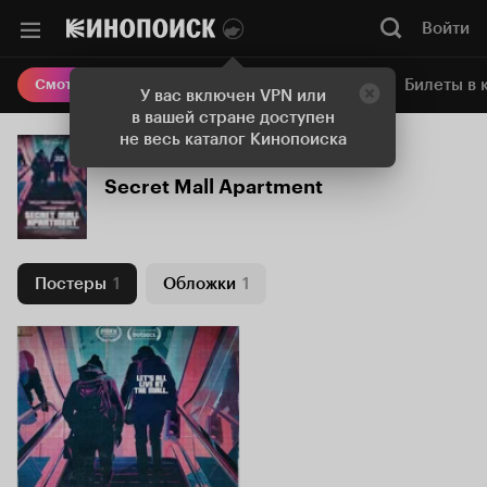
Войти
Онлайн-кинотеатр
Билеты в 
Смотреть кино
У вас включен VPN или
в вашей стране доступен
не весь каталог Кинопоиска
Secret Mall Apartment
Постеры
1
Обложки
1