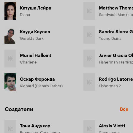
Катуша Лейра
Diana
Коуди Коуэлл
Sandra Sierra G
Gerald / Dark
Young Diana
Muriel Halloint
Javier Gracia O
Charlene
Оскар Форонда
Rodrigo Latorr
Richard (Diana's Father)
Fisherman 2
Создатели
Все
Тони Андухар
Alexis Vietti
Режиссёр, Сценарист
Сценарист