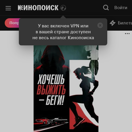
Войти
Онлайн-кинотеатр
Билет
Попробовать Плюс
У вас включен VPN или
в вашей стране доступен
не весь каталог Кинопоиска