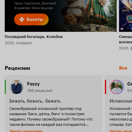
Гарик Харламов, Дмитрий
Журавлев, Мила Ершова
Билеты
Последний богатырь. Колобок
Смеша
2026, комедия
вселе
2026, 
Рецензии
Все
Fozzy
C
766 рецензий
54
Бежать, бежать.. бежать
Испанская
Своеобразный испанский триллер под
Испанский т
название 'Беги, детка, беги' я посмотрел
пытается б
недавно. Почему своеобразный? Потому что
несколько д
такие фильмы не каждый раз попадаются
слэшер. Кат
моему глазу, к тому же европейские, хотя мне и
выстраивае
Читать рецензию
Читать рец