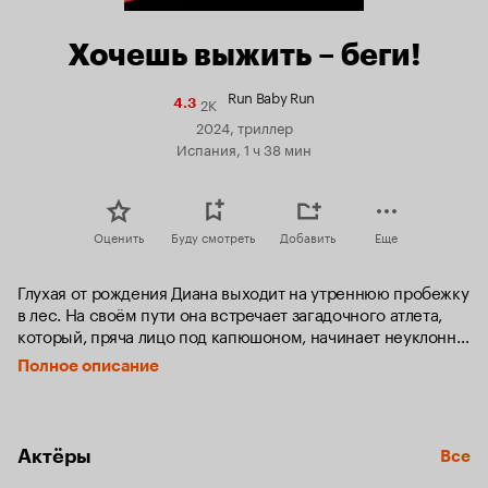
Хочешь выжить – беги!
Run Baby Run
2K
Рейтинг
4.3
Кинопоиска
2024, триллер
4.3
Испания, 1 ч 38 мин
Оценить
Буду смотреть
Добавить
Еще
Глухая от рождения Диана выходит на утреннюю пробежку 
в лес. На своём пути она встречает загадочного атлета, 
который, пряча лицо под капюшоном, начинает неуклонно 
преследовать девушку. Между спортсменами начинается 
Полное описание
смертельная гонка.
Актёры
Все