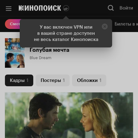
Войти
Онлайн-кинотеатр
Билеты в 
Смотреть кино
У вас включен VPN или
в вашей стране доступен
не весь каталог Кинопоиска
Голубая мечта
Blue Dream
Кадры
1
Постеры
1
Обложки
1