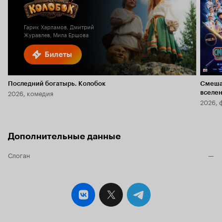
Гарик Харламов, Дмитрий
Журавлев, Мила Ершова
Билеты
Последний богатырь. Колобок
Смеша
2026, комедия
вселе
2026, 
Дополнительные данные
Слоган
—