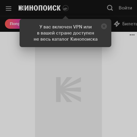
Войти
Онлайн-кинотеатр
Билет
Попробовать Плюс
У вас включен VPN или
в вашей стране доступен
не весь каталог Кинопоиска