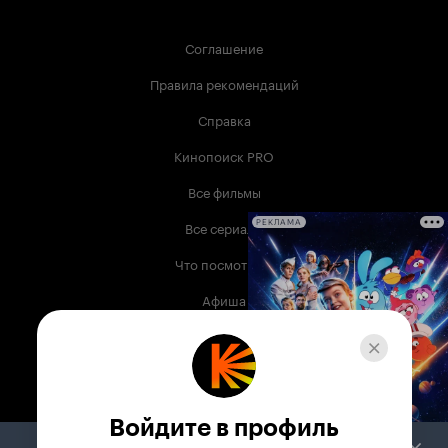
Соглашение
Правила рекомендаций
Справка
Кинопоиск PRO
Все фильмы
Все сериалы
РЕКЛАМА
Что посмотреть
Афиша
Музыка
Телепрограмма
Книги
Войдите в профиль
Служба поддержки