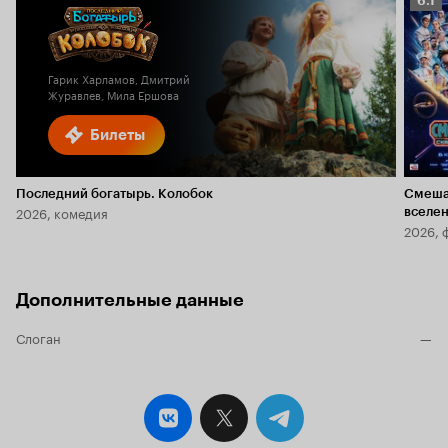
6.1
Кино
6.1
Гарик Харламов, Дмитрий
Журавлев, Мила Ершова
Билеты
Последний богатырь. Колобок
Смеша
2026, комедия
вселе
2026, 
Дополнительные данные
Слоган
—