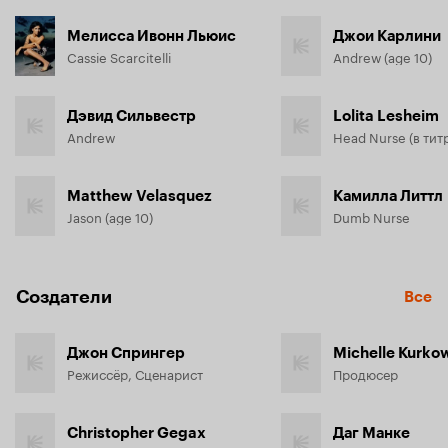
Мелисса Ивонн Льюис
Джои Карлини
Cassie Scarcitelli
Andrew (age 10)
Дэвид Сильвестр
Lolita Lesheim
Andrew
Matthew Velasquez
Камилла Литтл
Jason (age 10)
Dumb Nurse
Создатели
Все
Джон Спрингер
Michelle Kurko
Режиссёр, Сценарист
Продюсер
Christopher Gegax
Даг Манке