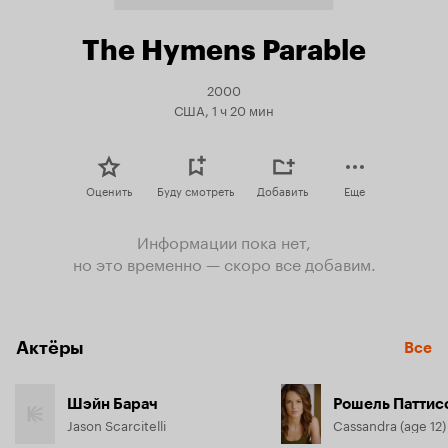
The Hymens Parable
2000
США, 1 ч 20 мин
Оценить
Буду смотреть
Добавить
Еще
Информации пока нет,
но это временно — скоро все добавим.
Актёры
Все
Шэйн Барач
Рошель Паттис
Jason Scarcitelli