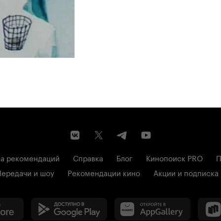
а рекомендаций
Справка
Блог
Кинопоиск PRO
П
Передачи и шоу
Рекомендации кино
Акции и подписка