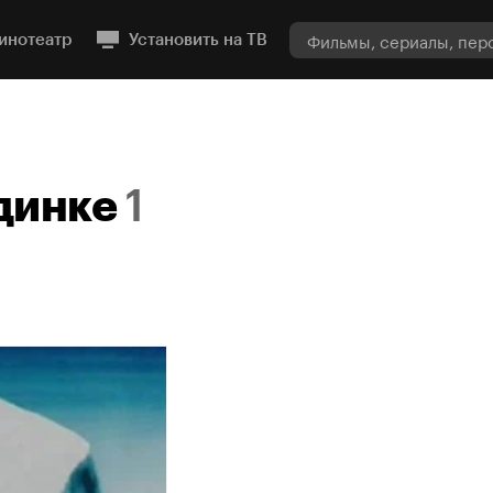
инотеатр
Установить на ТВ
динке
1