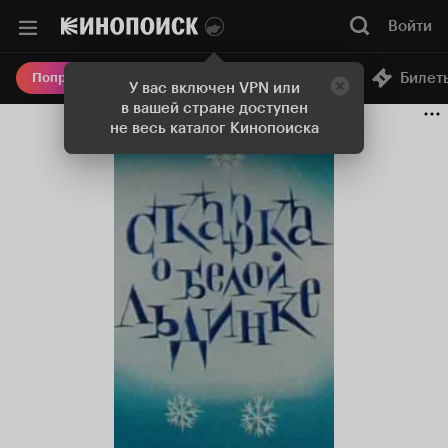
Войти
Онлайн-кинотеатр
Билет
Попробовать Плюс
У вас включен VPN или
в вашей стране доступен
не весь каталог Кинопоиска