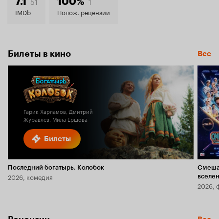
7.9
51
1
7.1
100%
IMDb
Полож. рецензии
Билеты в кино
Все
Гарик Харламов, Дмитрий
Журавлев, Мила Ершова
Билеты
Последний богатырь. Колобок
Смеша
2026, комедия
вселе
2026, 