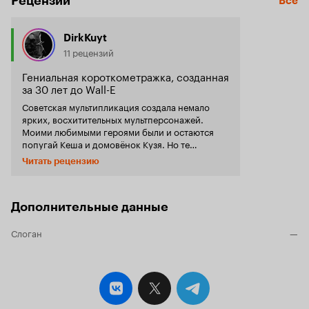
Рецензии
Все
DirkKuyt
11 рецензий
Гениальная короткометражка, созданная
за 30 лет до Wall-E
Советская мультипликация создала немало
ярких, восхитительных мультперсонажей.
Моими любимыми героями были и остаются
попугай Кеша и домовёнок Кузя. Но те
персонажи были комическими. Данный
Читать рецензию
мультфильм, скорее, грустный, чем весёлый. И,
всё же, эта простая анимационная
короткометражка заслуживает вашего
внимания. Уверен, кто её раз увидит, тот вряд
Дополнительные данные
ли забудет смешного пингвинёнка и кита, а
также слова, которые они повторяют в фильме:
Слоган
—
-Чистота - залог здоровья. -Порядок прежде
всего! Пингвин и кит мирно сосуществуют в
пространстве океана и следят за чистотой
своего дома. Но неожиданно в их безбрежное
пространство врывается человек. Вместо того,
чтобы оставить животных в покое, он