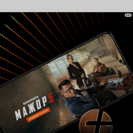
вторгается на их льдинку и, мало того, что
бессовестно загрязняет её, так ещё и
разбирает веник пингвинёнка на сувениры.
Воистину нравы современных туристов!
Конечно, графическое исполнение
мультфильма довольно незатейливое, но
вполне достаточное для того, чтобы
проникнуться идеей. А идея фильма, сколь
проста, столь и ценна: Люди, относитесь с
трепетом и любовью к окружающей среде!
Гениален финал картины: Завалив мусором
одну чистую льдинку, туристы обнаруживают
новую. А другой пингвин смотрит с ужасом на
приближение громадного судна с 'любителями
живой природы'. Грустная правда жизни