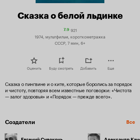
Сказка о белой льдинке
921
Рейтинг
7.9
Кинопоиска
1974, мультфильм, короткометражка
7.9
СССР, 7 мин, 6+
Оценить
Буду смотреть
Добавить
Еще
Сказка о пингвине и о ките, которые боролись за порядок 
и чистоту, повторяя всем известные поговорки: «Чистота 
— залог здоровья» и «Порядок — прежде всего».
Создатели
Все
Евгений Сивоконь
Александр Ка