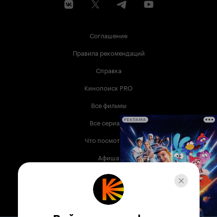
Соглашение
Правила рекомендаций
Справка
Кинопоиск PRO
Все фильмы
Все сериалы
РЕКЛАМА
Что посмотреть
Афиша
Музыка
Телепрограмма
Книги