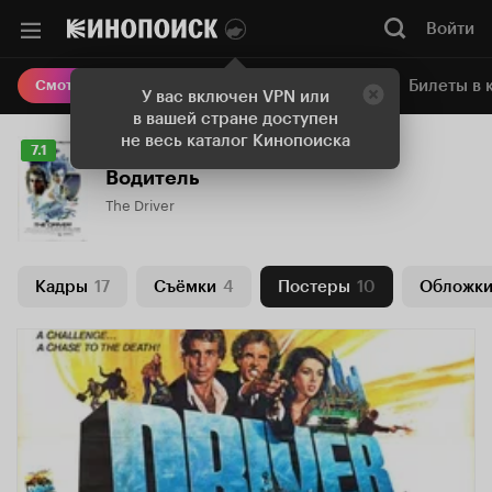
Войти
Онлайн-кинотеатр
Билеты в 
Смотреть кино
У вас включен VPN или
в вашей стране доступен
не весь каталог Кинопоиска
Рейтинг
7.1
Кинопоиска
Водитель
7.1
The Driver
Кадры
17
Съёмки
4
Постеры
10
Обложк