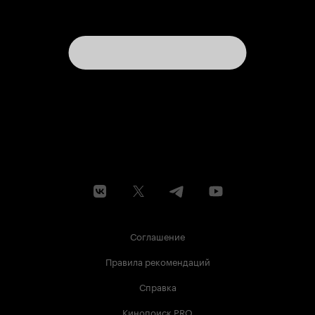
Соглашение
Правила рекомендаций
Справка
Кинопоиск PRO