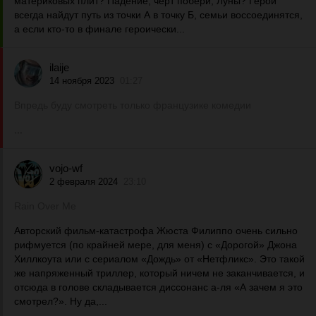
материковых плит? Падение, черт побери, Луны? Герои
всегда найдут путь из точки А в точку Б, семьи воссоединятся,
а если кто-то в финале героически...
ilaije
14 ноября 2023
01:27
Впредь буду смотреть только французике комедии
...
vojo-wf
2 февраля 2024
23:10
Rain Over Me
Авторский фильм-катастрофа Жюста Филиппо очень сильно
рифмуется (по крайней мере, для меня) с «Дорогой» Джона
Хиллкоута или с сериалом «Дождь» от «Нетфликс». Это такой
же напряженный триллер, который ничем не заканчивается, и
отсюда в голове складывается диссонанс а-ля «А зачем я это
смотрел?». Ну да,...