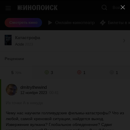
Войти
Онлайн-кинотеатр
Билеты в 
Смотреть кино
Катастрофа
Acide
2023
Рецензии
5
3
1
1
70%
dmitrythewind
12 ноября 2023
00:41
Из точки А в никуда
Чему нас научили голливудские фильмы-катастрофы? Что из
любой, самой хреновой ситуации, найдется выход.
Извержение вулкана? Глобальное обледенение? Сдвиг