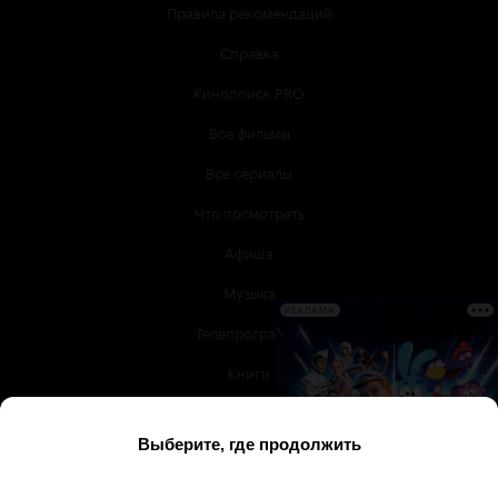
Правила рекомендаций
Справка
Кинопоиск PRO
Все фильмы
Все сериалы
Что посмотреть
Афиша
Музыка
РЕКЛАМА
Телепрограмма
Книги
Служба поддержки
© 2003 —
2026
,
Кинопоиск
18
+