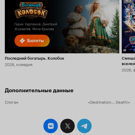
6.1
Кино
6.1
Гарик Харламов, Дмитрий
Журавлев, Мила Ершова
Билеты
Последний богатырь. Колобок
Смеша
2026, комедия
вселе
2026, 
Дополнительные данные
Слоган
«Destination... Death!»