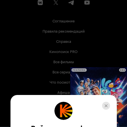
Соглашение
Правила рекомендаций
Справка
Кинопоиск PRO
Все фильмы
Все сериалы
РЕКЛАМА
Что посмотреть
Афиша
Музыка
Телепрограмма
Книги