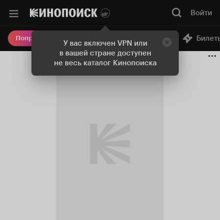
Войти
Онлайн-кинотеатр
Билет
Попробовать Плюс
У вас включен VPN или
в вашей стране доступен
не весь каталог Кинопоиска