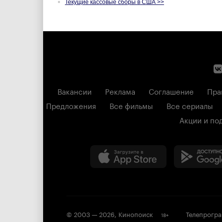
Текущие кассовые сборы в США >>
Вакансии
Реклама
Соглашение
Пра
Предложения
Все фильмы
Все сериалы
Акции и по
© 2003 —
2026
,
Кинопоиск
Телепрогр
18
+