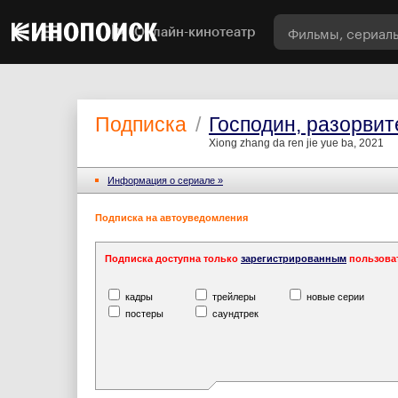
Онлайн-кинотеатр
Подписка
/
Господин, разорвит
Xiong zhang da ren jie yue ba, 2021
Информация o сериале »
Подписка на автоуведомления
Подписка доступна только
зарегистрированным
пользова
кадры
трейлеры
новые серии
постеры
саундтрек