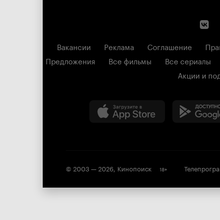
Вакансии
Реклама
Соглашение
Пра
Предложения
Все фильмы
Все сериалы
Акции и по
© 2003 —
2026
,
Кинопоиск
Телепрогр
18
+