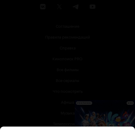
Соглашение
Правила рекомендаций
Справка
Кинопоиск PRO
Все фильмы
Все сериалы
Что посмотреть
Афиша
РЕКЛАМА
Музыка
Телепрограмма
Книги