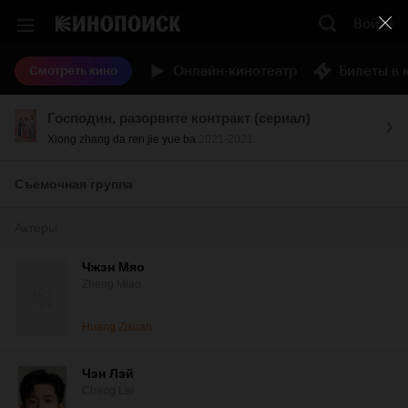
Войти
Онлайн-кинотеатр
Билеты в 
Смотреть кино
Господин, разорвите контракт (сериал)
Xiong zhang da ren jie yue ba
2021-2021
Съемочная группа
Актеры
Чжэн Мяо
Zheng Miao
Huang Zixuan
Чэн Лэй
Cheng Lei