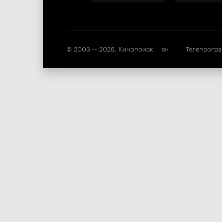
© 2003 —
2026
,
Кинопоиск
Телепрогр
18
+