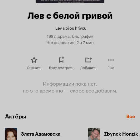
Лев с белой гривой
Lev s bílou hrívou
1987, драма, биография
Чехословакия, 2 ч 7 мин
Оценить
Буду смотреть
Добавить
Еще
Информации пока нет,
но это временно — скоро все добавим.
Актёры
Все
Злата Адамовска
Zbynek Honzík