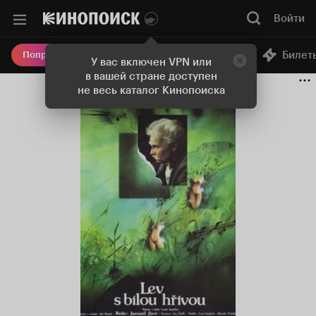
Войти
Онлайн-кинотеатр
Билет
Попробовать Плюс
У вас включен VPN или
в вашей стране доступен
не весь каталог Кинопоиска