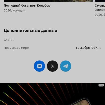
Последний богатырь. Колобок
Смеша
2026, комедия
вселе
2026, 
Дополнительные данные
Слоган
—
Премьера в мире
1 декабря 1987
,
...