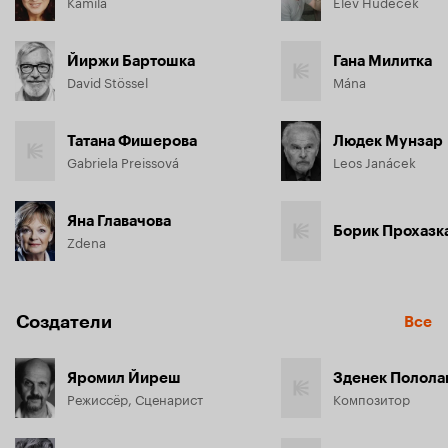
Kamila
Elév Hudecek
Йиржи Бартошка
Гана Милитка
David Stössel
Mána
Татана Фишерова
Людек Мунзар
Gabriela Preissová
Leos Janácek
Яна Главачова
Борик Прохазк
Zdena
Создатели
Все
Яромил Йиреш
Зденек Полола
Режиссёр, Сценарист
Композитор