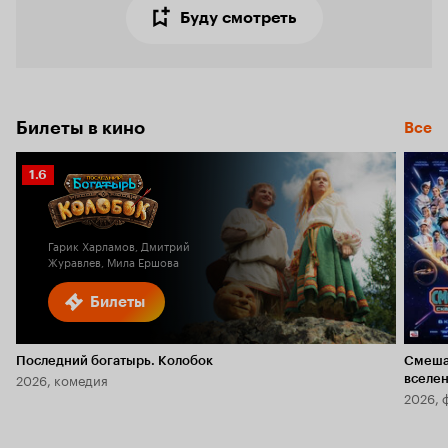
Буду смотреть
Билеты в кино
Все
Рейтинг
1.6
Кинопоиска
1.6
Гарик Харламов, Дмитрий
Журавлев, Мила Ершова
Билеты
Последний богатырь. Колобок
Смеша
2026, комедия
вселе
2026, 