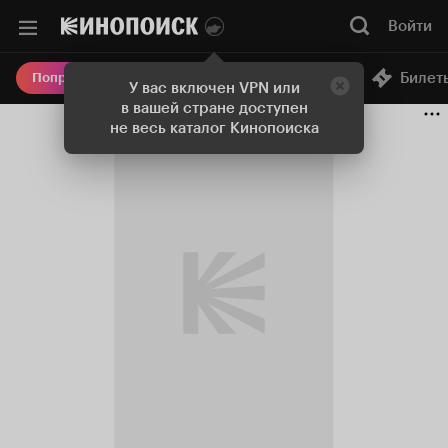
Войти
Онлайн-кинотеатр
Билет
Попробовать Плюс
У вас включен VPN или
в вашей стране доступен
не весь каталог Кинопоиска