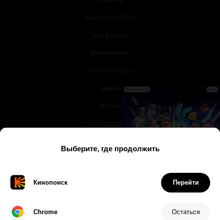
Кинопоиск PRO
Все фильмы
Все сериалы
Что посмотреть
Афиша
РЕКЛАМА
Музыка
Телепрограмма
Книги
Служба поддержки
© 2003 —
2026
,
Кинопоиск
18
+
Проект компании