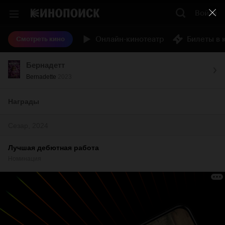
Войти
Онлайн-кинотеатр
Билеты в 
Смотреть кино
Бернадетт
Bernadette
2023
Награды
Сезар, 2024
Лучшая дебютная работа
Номинация