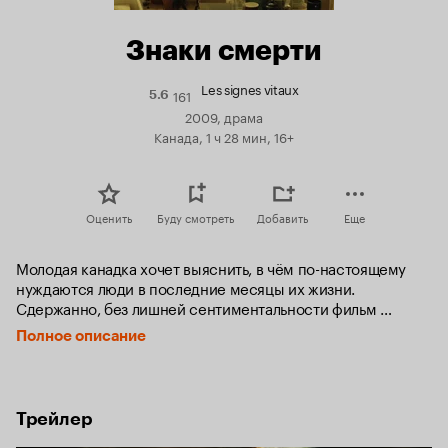
Знаки смерти
Les signes vitaux
161
Рейтинг
5.6
Кинопоиска
2009, драма
5.6
Канада, 1 ч 28 мин, 16+
Оценить
Буду смотреть
Добавить
Еще
Молодая канадка хочет выяснить, в чём по-настоящему 
нуждаются люди в последние месяцы их жизни. 
Сдержанно, без лишней сентиментальности фильм 
рассказывает о самых важных вещах и о странной 
Полное описание
близости, возникающей между умирающими и теми, кто за 
ними ухаживает.
Трейлер