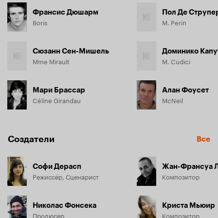
Франсис Дюшарм
Пол Де Струпе
Boris
M. Perin
Сюзанн Сен-Мишель
Доминико Капу
Mme Mirault
M. Cudici
Мари Брассар
Алан Фоусет
Céline Girandau
McNeil
Создатели
Все
Софи Дерасп
Жан-Франсуа 
Режиссёр, Сценарист
Композитор
Николас Фонсека
Криста Мьюир
Продюсер
Композитор