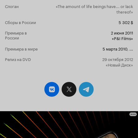
манкости, которая есть в арт-хаусном кино. Не
Слоган
«The amount of life beings have... or lack
говорю, что фильм плохой, у него найдётся
thereof»
свой зритель, но я не поняла эту картину.
Чтобы не пересказывать фильм, я расскажу
Сборы в России
5 302 $
лишь о его недостатках и достоинствах. Во-
Премьера в
2 июня 2011
первых, мне очень не понравилось качество
России
«P&I Films»
съёмки и отсутствие каких-либо саундтреков.
Возможно, такова задумка. Но я думаю, что
Премьера в мире
5 марта 2010
,
...
лучше бы была более качественная съёмка и
обработка в серо-синих тонах, холодных.
Релиз на DVD
29 октября 2012
Также, мне не понравилось множество сцен
«Новый Диск»
сексуального характера, от которых можно
было вполне отказаться. Было множество не
очень приятных сцен с больными, что лежат в
хосписе и вот-вот умрут. Да, без этих сцен не
обойтись, но я думаю, что они могли быть
другими, кинематографически-
реалистичными, а не мерзко-реалистичными.
Достоинств в этом фильме я не нашла. Он
скучный, его неприятно смотреть и особой
философии я в нём не увидела, и та самая тема
'о странной близости, возникающей между
я
умирающими и теми, кто за ними ухаживает'
считаю, что нераскрыта. Мне фильм не