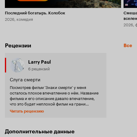
Последний богатырь. Колобок
Смеша
2026, комедия
вселе
2026, 
Рецензии
Все
Larry Paul
6 рецензий
Слуга смерти
Посмотрев фильм 'Знаки смерти' у меня
осталось плохое впечатление о нём. Название
фильма и его описание давало впечатление,
что это будет неплохой фильм на грани
документалистики, фильм о последних
Читать рецензию
минутах жизни человека, некое откровение о
знаках смерти и о смерти как таковой. Но всего
этого я в фильме не увидела. Хотя фильм
является лауреатом многих премий, как
Дополнительные данные
указанно на афише, я не увидела в нём той