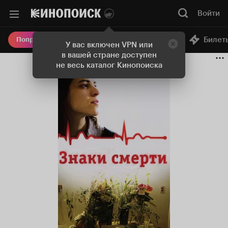
Войти
Онлайн-кинотеатр
Билет
Попробовать Плюс
У вас включен VPN или
в вашей стране доступен
не весь каталог Кинопоиска