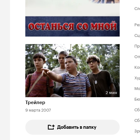
Сл
Ре
Сц
Пр
Оп
Ко
Ху
Мо
2 мин
Длительность 2 мин
Бю
Трейлер
Сб
9 марта 2007
Сб
Добавить в папку
Зр