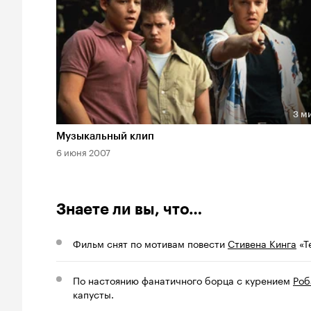
3 м
Длительность 3 мин
Музыкальный клип
6 июня 2007
Знаете ли вы, что…
Фильм снят по мотивам повести
Стивена Кинга
«Те
По настоянию фанатичного борца с курением
Роб
капусты.