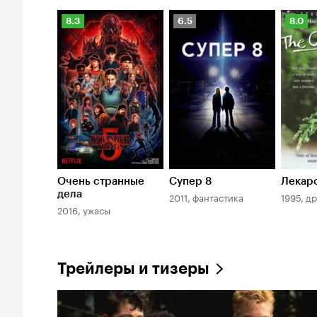
Рейтинг
Рейтинг
Рейти
8.3
6.5
8.0
Кинопоиска
Кинопоиска
Киноп
8.3
6.5
8.0
Очень странные
Супер 8
Лекар
дела
2011, фантастика
1995, д
2016, ужасы
Трейлеры и тизеры