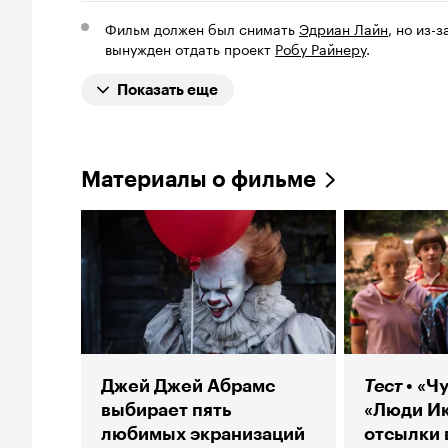
Фильм должен был снимать
Эдриан Лайн
, но из-
вынужден отдать проект
Робу Райнеру
.
Показать еще
Материалы о фильме
Джей Джей Абрамс
Тест
«Ч
выбирает пять
«Люди Ик
любимых экранизаций
отсылки 