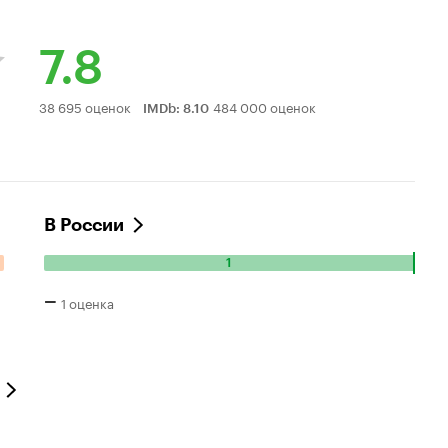
7.8
Рейтинг
38 695 оценок
484 000 оценок
IMDb
:
8.10
Кинопоиска
7.8
В России
1
Количество
положительных
–
1 оценка
оценок:
1.