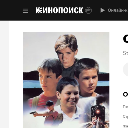
Онлайн-к
S
О
Го
Ст
Жа