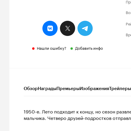
Пр
Во
Ре
Вр
Нашли ошибку?
Добавить инфо
Обзор
Награды
Премьеры
Изображения
Трейлеры
1950-е. Лето подходит к концу, но сезон раз
мальчика. Четверо друзей-подростков отправл