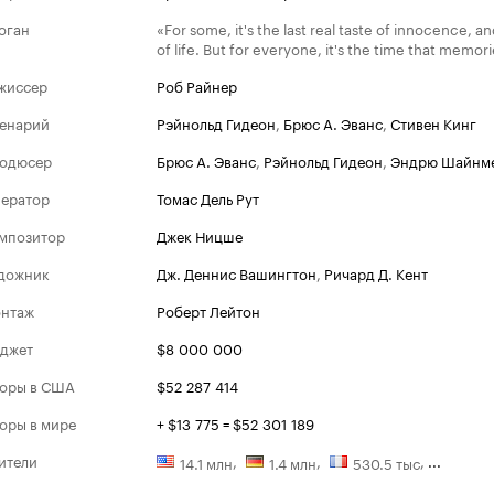
оган
«For some, it's the last real taste of innocence, and
of life. But for everyone, it's the time that memor
жиссер
Роб Райнер
енарий
Рэйнольд Гидеон
,
Брюс А. Эванс
,
Стивен Кинг
одюсер
Брюс А. Эванс
,
Рэйнольд Гидеон
,
Эндрю Шайнм
ератор
Томас Дель Рут
мпозитор
Джек Ницше
дожник
Дж. Деннис Вашингтон
,
Ричард Д. Кент
Золотой 
нтаж
Роберт Лейтон
Номи
1987
джет
$8 000 000
Лучший
оры в США
$52 287 414
Лучши
оры в мире
+ $13 775 = $52 301 189
ители
,
,
,
...
14.1 млн
1.4 млн
530.5 тыс