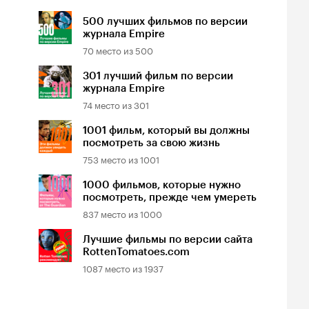
500 лучших фильмов по версии
журнала Empire
70
место из
500
301 лучший фильм по версии
журнала Empire
74
место из
301
1001 фильм, который вы должны
посмотреть за свою жизнь
753
место из
1001
1000 фильмов, которые нужно
посмотреть, прежде чем умереть
837
место из
1000
Лучшие фильмы по версии сайта
RottenTomatoes.com
1087
место из
1937