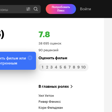
Попробовать
Войти
Плюс
)
7.8
Рейтинг
38 695 оценок
90 рецензий
Кинопоиска
Оценить фильм
ить фильм или
7.8
отренным
1
2
3
4
5
6
7
8
9
10
В главных ролях
Уил Уитон
Ривер Феникс
Кори Фельдман