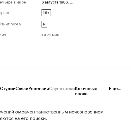
емьера в мире
6 августа 1986
,
...
зраст
16+
йтинг MPAA
R
емя
1 ч 29 мин
Студии
Связи
Рецензии
Саундтреки
Ключевые
Еще...
слова
влечений омрачен таинственным исчезновением
яются на его поиски.