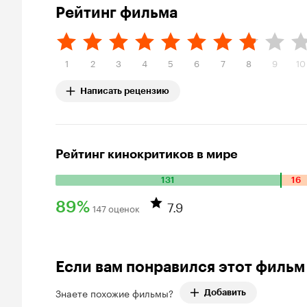
Рейтинг фильма
1
2
3
4
5
6
7
8
9
10
Написать рецензию
Рейтинг кинокритиков в мире
131
16
Количество
положительных
7.9
89%
147 оценок
оценок:
Рейтинг
131.
Количество
Кинопоиска
отрицательных
89%
Если вам понравился этот фильм
оценок:
16.
Знаете похожие фильмы?
Добавить