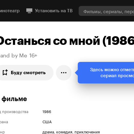
инотеатр
Установить на ТВ
Останься со мной (1986
tand by Me
16+
Здесь можно отмет
Буду смотреть
сериал просм
 фильме
д производства
1986
рана
США
нр
драма
,
комедия
,
приключения