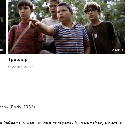
ин
2 мин
Длительность 2 мин
Трейлер
9 марта 2007
ло» (Body, 1982).
а Райнера
, у мальчиков в сигаретах был не табак, а листья