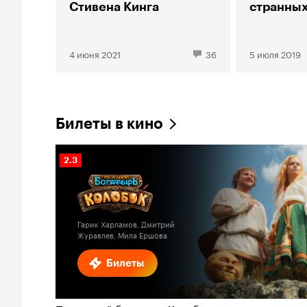
Стивена Кинга
странных
4 июня 2021
36
5 июля 2019
Билеты в кино
Рейтинг
2.3
Кинопоиска
2.3
Гарик Харламов, Дмитрий
Журавлев, Мила Ершова
Билеты