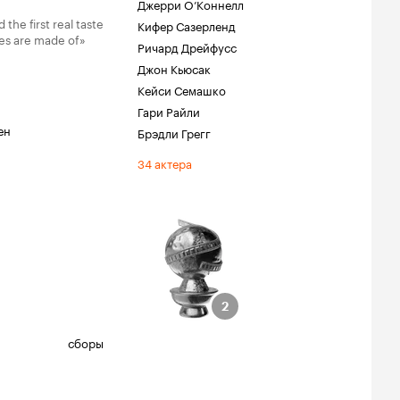
Джерри О’Коннелл
 the first real taste
Кифер Сазерленд
ies are made of»
Ричард Дрейфусс
Джон Кьюсак
Кейси Семашко
Гари Райли
ен
Брэдли Грегг
34 актера
глобус
нации
 фильм (драма)
2
2
й режиссер
сборы