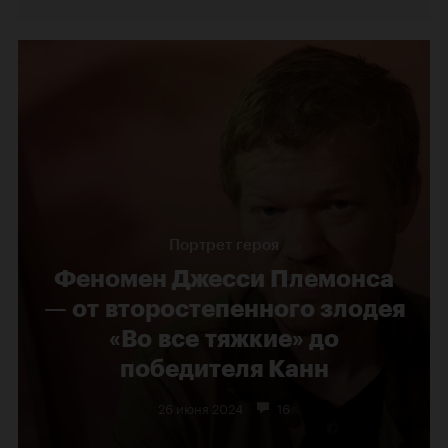
Портрет героя
Феномен Джесси Племонса
— от второстепенного злодея
«Во все тяжкие» до
победителя Канн
26 июня 2024
16