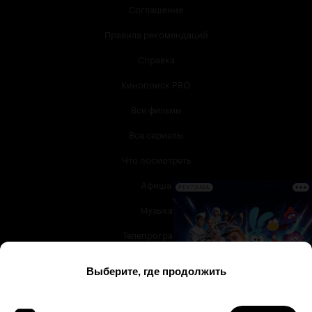
Соглашение
Правила рекомендаций
Справка
Кинопоиск PRO
Все фильмы
Все сериалы
Что посмотреть
Афиша
РЕКЛАМА
Музыка
Телепрограмма
Книги
Служба поддержки