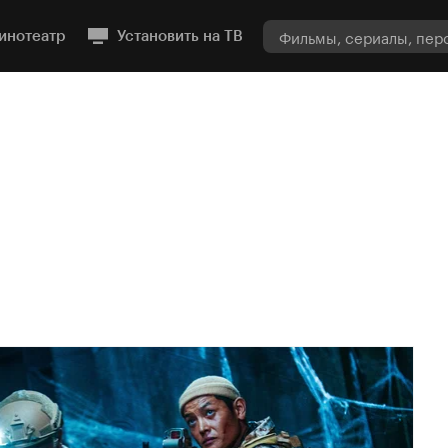
инотеатр
Установить на ТВ