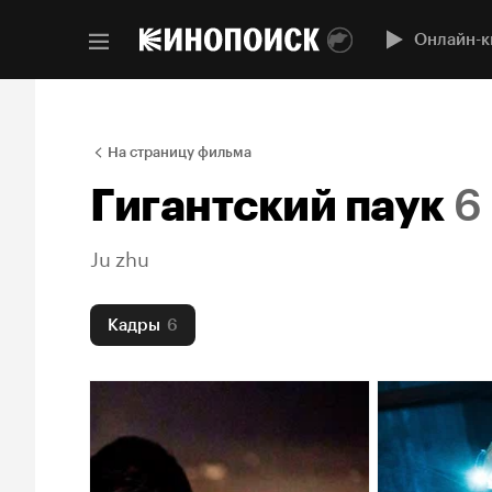
Онлайн-к
На страницу фильма
Гигантский паук
6
Ju zhu
Кадры
6