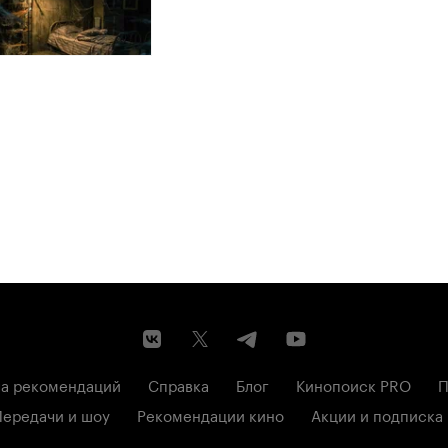
а рекомендаций
Справка
Блог
Кинопоиск PRO
П
Передачи и шоу
Рекомендации кино
Акции и подписка