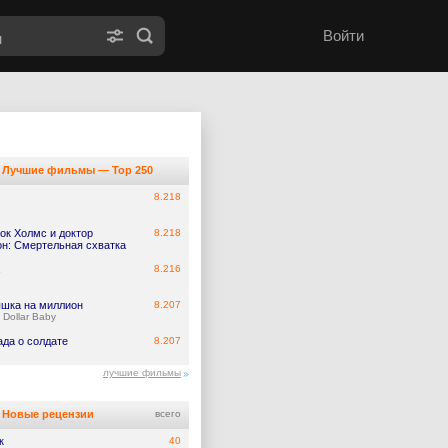
Войти
Лучшие фильмы — Top 250
8.218
ок Холмс и доктор
8.218
он: Смертельная схватка
8.216
шка на миллион
8.207
n Dollar Baby
ада о солдате
8.207
лучшие фильмы
Новые рецензии
всего
к
40