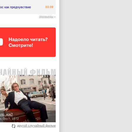
ос как предчувствие
03.09
премьеры
ло, док?
p, Doc?, 1972
другой случайный фильм