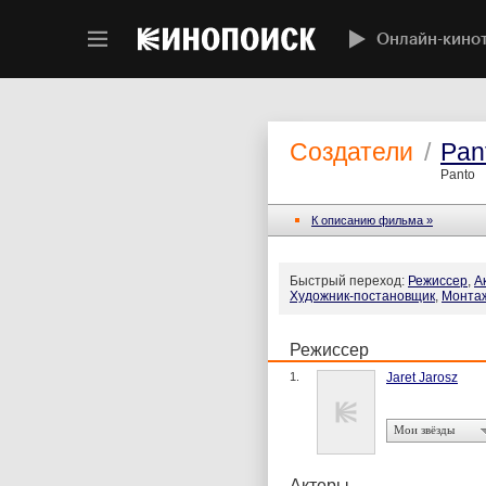
Онлайн-кино
Создатели
/
Pan
Panto
К описанию фильма »
Быстрый переход:
Режиссер
,
А
Художник-постановщик
,
Монта
Режиссер
1.
Jaret Jarosz
Мои звёзды
Актеры