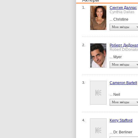
1.
Синтия Даллас
Cynthia Dallas
... Christine
Мои звёзды
2.
Роберт ДиДона
Robert DiDonato
... Myer
Мои звёзды
3.
Cameron Bartelt
... Neil
Мои звёзды
4.
Kerry Stafford
... Dr. Berliner