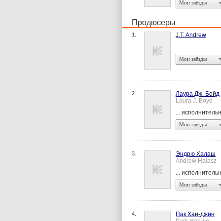
Мои звёзды
Продюсеры
1.
J.T. Andrew
Мои звёзды
2.
Лаура Дж. Бойд
Laura J. Boyd
... исполнител
Мои звёзды
3.
Эндрю Халаш
Andrew Halasz
... исполнител
Мои звёзды
4.
Пак Хан-джин