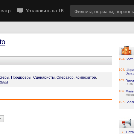
театр
Установить на ТВ
to
103.
Брат
104.
Шерл
Ватс
ктеры
,
Продюсеры
,
Сценаристы
,
Оператор
,
Композитор
,
105.
Гонка
жеры
Rush
106.
Малы
Millio
107.
Балл
Пото