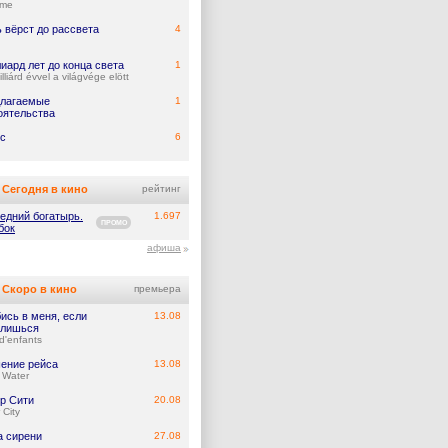
ume
 вёрст до рассвета
4
иард лет до конца света
1
lliárd évvel a világvége elött
лагаемые
1
оятельства
с
6
Сегодня в кино
рейтинг
едний богатырь.
1.697
ПРОМО
бок
афиша
Скоро в кино
премьера
ись в меня, если
13.08
лишься
d'enfants
ение рейса
13.08
 Water
р Сити
20.08
 City
а сирени
27.08