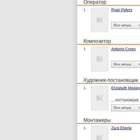
Оператор
1.
Ryan Peters
Мои звёзды
Композитор
1.
Antonio Croes
Мои звёзды
Художник-постановщик
1.
Elizabeth Meele
... постановщик
Мои звёзды
Монтажеры
1.
Zack Eberle