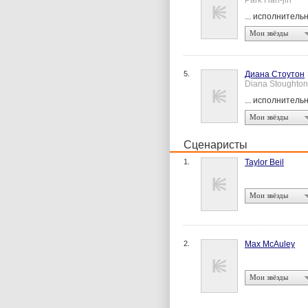
Park Han-jin
... исполнител
Мои звёзды
5.
Диана Стоутон
Diana Stoughton
... исполнител
Мои звёзды
Сценаристы
1.
Taylor Beil
Мои звёзды
2.
Max McAuley
Мои звёзды