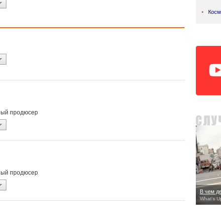
Косм
ьный продюсер
ьный продюсер
В чем де
What's U