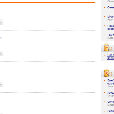
Stra
Семь
Милл
Egymi
Пред
обст
Джул
то
Jules
Посл
Коло
Влюб
осме
Jeux 
Круш
Deep
Мото
Motor
Ветк