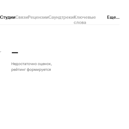
Студии
Связи
Рецензии
Саундтреки
Ключевые
Еще...
слова
–
Недостаточно оценок,
рейтинг формируется