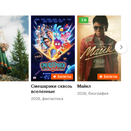
Рейтинг
Ре
7.8
6.
Кинопоиска
Ки
7.8
6.
Билеты
Билеты
Смешарики сквозь
Майкл
Зл
вселенные
мер
2026, биография
2026, фантастика
202