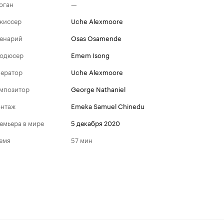
оган
—
жиссер
Uche Alexmoore
енарий
Osas Osamende
одюсер
Emem Isong
ератор
Uche Alexmoore
мпозитор
George Nathaniel
нтаж
Emeka Samuel Chinedu
емьера в мире
5 декабря 2020
емя
57 мин