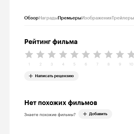
Обзор
Награды
Премьеры
Изображения
Трейлеры
Рейтинг фильма
1
2
3
4
5
6
7
8
9
10
Написать рецензию
Нет похожих фильмов
Знаете похожие фильмы?
Добавить