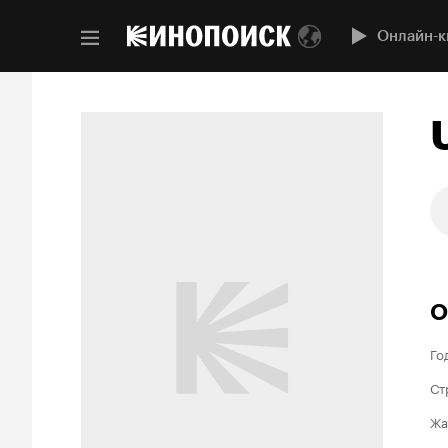
Онлайн-к
О
Го
Ст
Жа