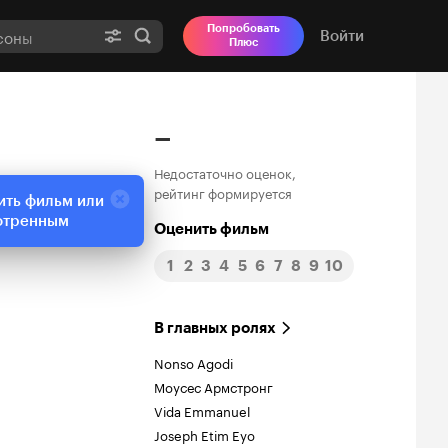
Попробовать
Войти
Плюс
–
Недостаточно оценок,
рейтинг формируется
ить фильм или
отренным
Оценить фильм
1
2
3
4
5
6
7
8
9
10
В главных ролях
Nonso Agodi
Моусес Армстронг
Vida Emmanuel
Joseph Etim Eyo