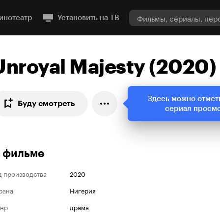
инотеатр
Установить на ТВ
Unroyal Majesty (2020)
Здесь можно отмет
Буду смотреть
сериал просм
 фильме
д производства
2020
рана
Нигерия
нр
драма