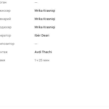
оган
—
жиссер
Mrika Krasniqi
енарий
Mrika Krasniqi
одюсер
Mrika Krasniqi
ератор
Ibër Deari
мпозитор
—
нтаж
Avdi Thachi
емя
1 ч 25 мин