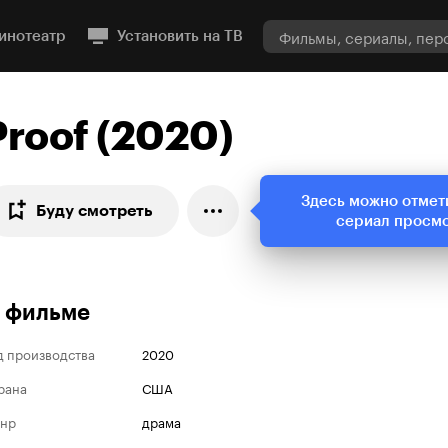
инотеатр
Установить на ТВ
Proof (2020)
Здесь можно отмет
Буду смотреть
сериал просм
 фильме
д производства
2020
рана
США
нр
драма