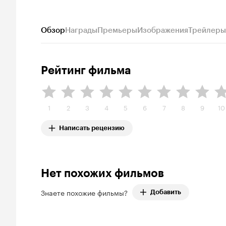
Обзор
Награды
Премьеры
Изображения
Трейлеры
Рейтинг фильма
1
2
3
4
5
6
7
8
9
10
Написать рецензию
Нет похожих фильмов
Знаете похожие фильмы?
Добавить