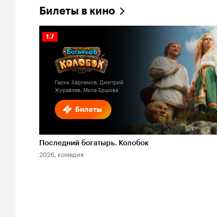
Билеты в кино
Рейтинг
1.7
Кинопоиска
1.7
Гарик Харламов, Дмитрий
Журавлев, Мила Ершова
Билеты
Последний богатырь. Колобок
2026, комедия