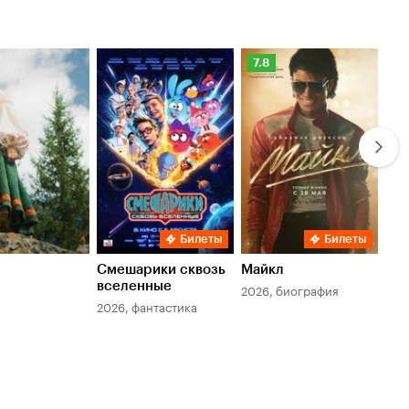
Рейтинг
Ре
7.8
6.
Кинопоиска
Ки
7.8
6.
Билеты
Билеты
Смешарики сквозь
Майкл
Зл
вселенные
мер
2026, биография
2026, фантастика
202