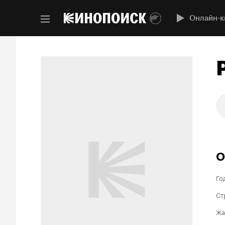
Онлайн-к
О
Го
Ст
Жа