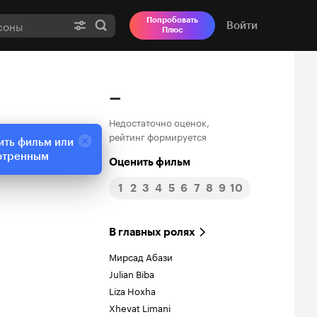
Попробовать
Войти
Плюс
–
Недостаточно оценок,
рейтинг формируется
ить фильм или
отренным
Оценить фильм
1
2
3
4
5
6
7
8
9
10
В главных ролях
Мирсад Абази
Julian Biba
Liza Hoxha
Xhevat Limani