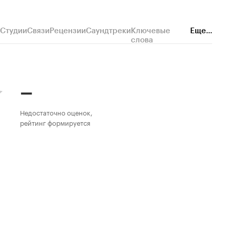
Студии
Связи
Рецензии
Саундтреки
Ключевые
Еще...
слова
–
Недостаточно оценок,
рейтинг формируется