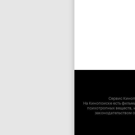
Сервис Киноп
На Кинопоиске есть фильмы
психотропных веществ, и
законодательством о