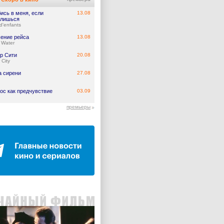
ись в меня, если
13.08
лишься
d'enfants
ение рейса
13.08
 Water
р Сити
20.08
 City
а сирени
27.08
ос как предчувствие
03.09
премьеры