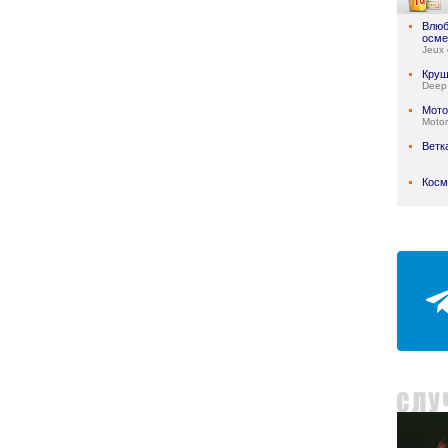
Влюб
осме
Jeux 
Круш
Deep
Мото
Motor
Ветк
Косм