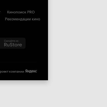
г
Кинопоиск PRO
Рекомендации кино
роект компании