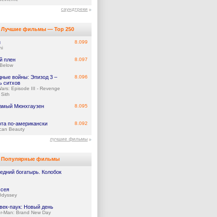
саундтреки
Лучшие фильмы — Top 250
и
8.099
hi
й плен
8.097
 Below
дные войны: Эпизод 3 –
8.096
ь ситхов
Wars: Episode III - Revenge
 Sith
самый Мюнхгаузен
8.095
ота по-американски
8.092
can Beauty
лучшие фильмы
Популярные фильмы
едний богатырь. Колобок
сея
Odyssey
век-паук: Новый день
er-Man: Brand New Day