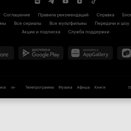
Соглашение
Правила рекомендаций
Справка
Бло
ьмы
Все сериалы
Все мультфильмы
Передачи и шоу
Акции и подписка
Служба поддержки
иск
Телепрограмма
Музыка
Афиша
Книги
П
18
+