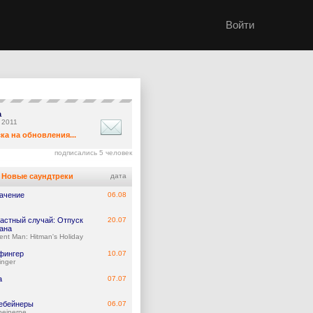
Войти
а
, 2011
ка на обновления...
подписались 5 человек
Новые саундтреки
дата
ачение
06.08
астный случай: Отпуск
20.07
ана
ent Man: Hitman's Holiday
фингер
10.07
inger
а
07.07
ебейнеры
06.07
beinerne