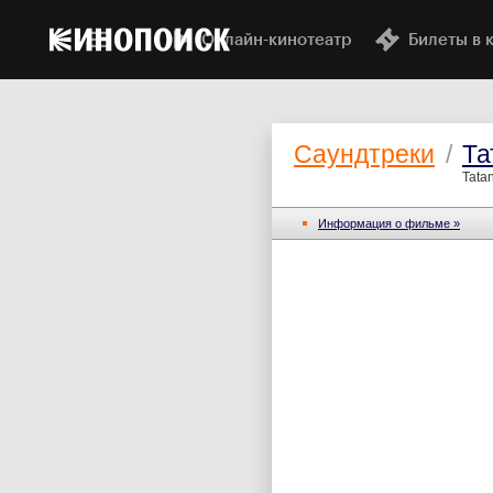
Онлайн-кинотеатр
Билеты в 
Саундтреки
/
Та
Tata
Информация о фильме »