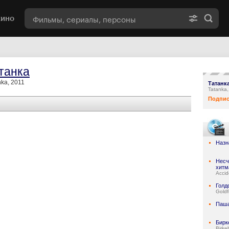
кино
танка
nka, 2011
Татанк
Tatanka
Подпис
Назн
Несч
хитм
Accid
Голд
Goldf
Паш
Бирк
Birke