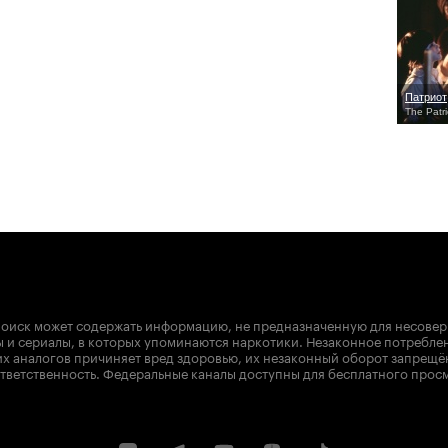
Патриот
The Patri
оиск может содержать информацию, не предназначенную для несове
 и сериалы, в которых упоминаются наркотики. Незаконное потребле
х аналогов причиняет вред здоровью, их незаконный оборот запрещё
тветственность. Федеральные каналы доступны для бесплатного прос