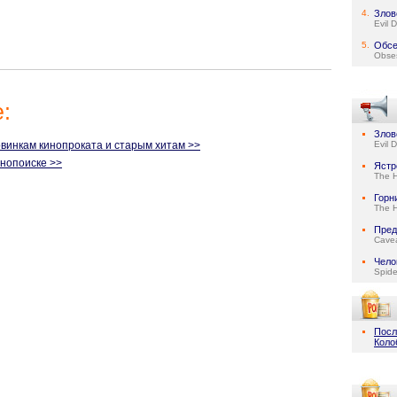
4.
Злов
Evil 
5.
Обсе
Obse
:
Злов
винкам кинопроката и старым хитам >>
Evil 
нопоиске >>
Ястр
The 
Горн
The 
Пред
Cave
Чело
Spid
Посл
Коло