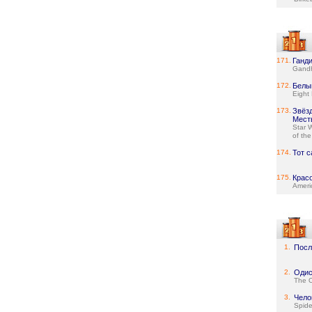
171.
Ганд
Gand
172.
Белы
Eight
173.
Звёз
Мест
Star 
of the
174.
Тот 
175.
Крас
Ameri
1.
Посл
2.
Одис
The 
3.
Чело
Spid