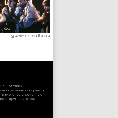
ot, 2000
другой случайный фильм
ршеннолетних.
ние наркотических средств,
н и влечёт установленную
мотра круглосуточно.