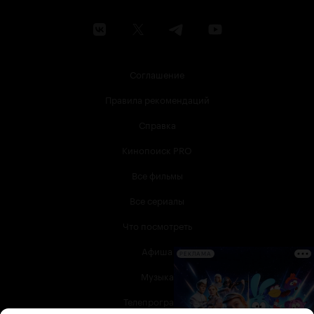
Соглашение
Правила рекомендаций
Справка
Кинопоиск PRO
Все фильмы
Все сериалы
Что посмотреть
Афиша
РЕКЛАМА
Музыка
Телепрограмма