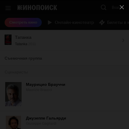
Войти
Онлайн-кинотеатр
Билеты в 
Смотреть кино
Татанка
Tatanka
2011
Съемочная группа
Сценаристы
Маурицио Брауччи
Maurizio Braucci
Джузеппе Гальярди
Giuseppe Gagliardi