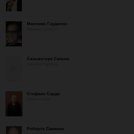
Массимо Гаудиозо
Massimo Gaudioso
Сальваторе Сансон
Salvatore Sansone
Стефано Сардо
Stefano Sardo
Роберто Савиано