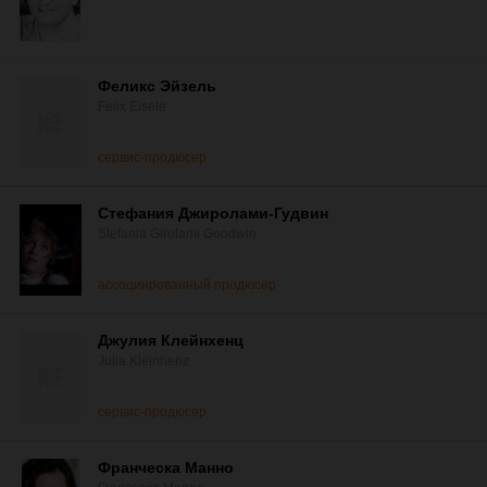
Феликс Эйзель
Felix Eisele
сервис-продюсер
Стефания Джиролами-Гудвин
Stefania Girolami Goodwin
ассоциированный продюсер
Джулия Клейнхенц
Julia Kleinhenz
сервис-продюсер
Франческа Манно