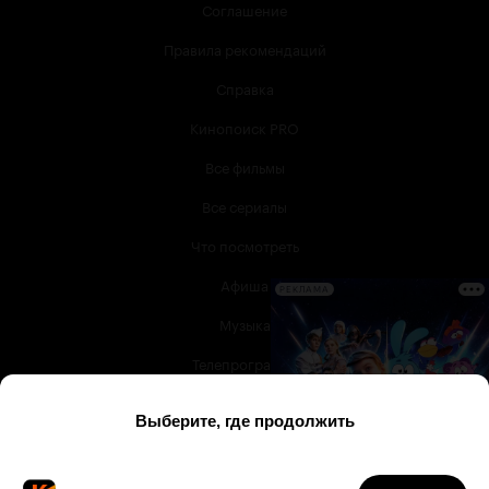
Соглашение
Правила рекомендаций
Справка
Кинопоиск PRO
Все фильмы
Все сериалы
Что посмотреть
Афиша
РЕКЛАМА
Музыка
Телепрограмма
Книги
Служба поддержки