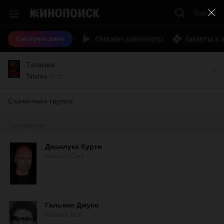
Войти
Онлайн-кинотеатр
Билеты в 
Смотреть кино
Татанка
Tatanka
2011
Съемочная группа
Продюсеры
Джанлука Курти
Gianluca Curti
Гальяно Джусо
Galliano Juso