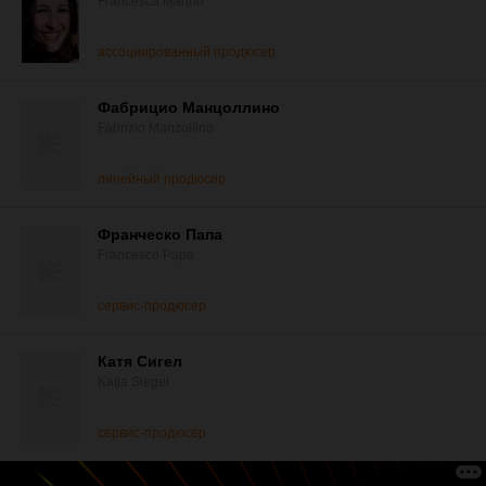
Francesca Manno
ассоциированный продюсер
Фабрицио Манцоллино
Fabrizio Manzollino
линейный продюсер
Франческо Папа
Francesco Papa
сервис-продюсер
Катя Сигел
Katja Siegel
сервис-продюсер