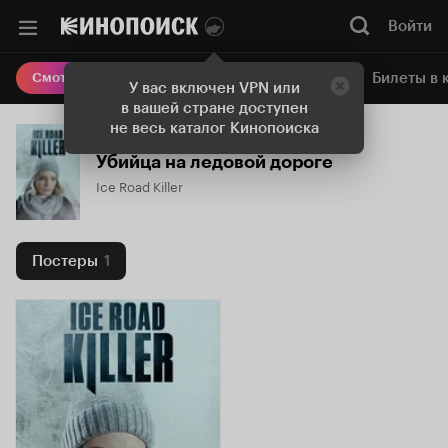
Войти
Онлайн-кинотеатр
Билеты в 
Смотреть кино
У вас включен VPN или
в вашей стране доступен
не весь каталог Кинопоиска
Убийца на ледовой дороге
Ice Road Killer
Постеры
1