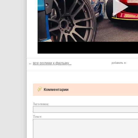
←
все ролики к фильму...
добавить в:
Комментарии
Заголовок:
Текст: