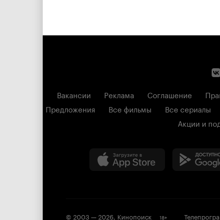
Вакансии
Реклама
Соглашение
Пра
Предложения
Все фильмы
Все сериалы
Акции и по
© 2003 —
2026
,
Кинопоиск
Телепрогр
18
+