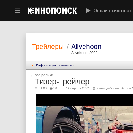
Онлайн-кинотеат
Трейлеры
/
Alivehoon
Alivehoon, 2022
Информация о фильме
»
←
все ролики
Тизер-трейлер
01:00
50
— 14 апреля 2022
файл добавил
-Artemii