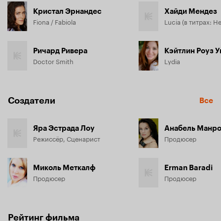
Кристал Эрнандес
Хайди Мендез
Fiona / Fabiola
Lucia (в титрах: H
Ричард Ривера
Кэйтлин Роуз 
Doctor Smith
Lydia
Создатели
Все
Яра Эстрада Лоу
Анабель Манр
Режиссёр, Сценарист
Продюсер
Миколь Меткалф
Erman Baradi
Продюсер
Продюсер
Рейтинг фильма