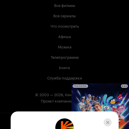
Все фильмы
Все сериалы
Что посмотреть
Афиша
Музыка
Телепрограмма
Книги
Служба поддержки
РЕКЛАМА
© 2003 —
2026
,
Кинопоиск
18
+
Проект компании
Сервис Кинопоиск может содержать информацию,
не предназначенную для несовершеннолетних.