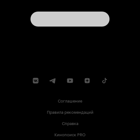
Соглашение
Правила рекомендаций
Справка
Кинопоиск PRO