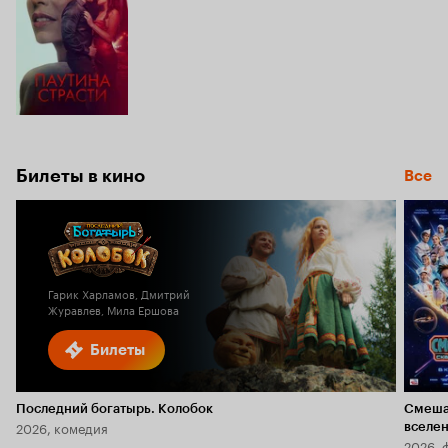
Билеты в кино
Все
Гарик Харламов, Дмитрий
Журавлев, Мила Ершова
Билеты
Последний богатырь. Колобок
Смеша
2026, комедия
вселе
2026, 