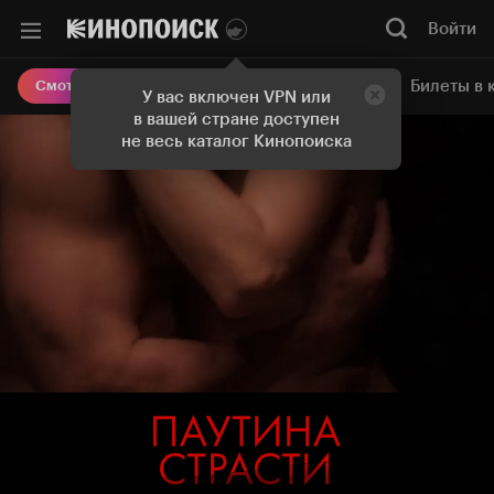
Войти
Онлайн-кинотеатр
Билеты в 
Смотреть кино
У вас включен VPN или
в вашей стране доступен
не весь каталог Кинопоиска