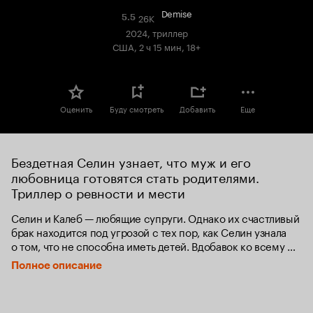
Demise
26K
Рейтинг
5.5
Кинопоиска
2024, триллер
5.5
США, 2 ч 15 мин, 18+
Оценить
Буду смотреть
Добавить
Еще
Бездетная Селин узнает, что муж и его 
любовница готовятся стать родителями. 
Триллер о ревности и мести
Селин и Калеб — любящие супруги. Однако их счастливый 
брак находится под угрозой с тех пор, как Селин узнала 
о том, что не способна иметь детей. Вдобавок ко всему 
ей сообщают, что у Калеба роман на стороне, а самое 
Полное описание
главное — любовница Фиона ждёт от него ребёнка. Так как 
отцовство для Калеба в приоритете, он решает бросить 
Селин ради Фионы. Резкий поворот событий заставляет 