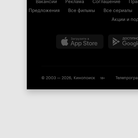
Вакансии
Реклама
Соглашение
Пра
Предложения
Все фильмы
Все сериалы
Акции и по
© 2003 —
2026
,
Кинопоиск
Телепрогр
18
+