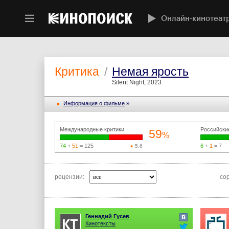
Онлайн-кинотеат
Критика
/
Немая ярость
Silent Night, 2023
Информация o фильме
»
Международные критики
Российски
59
%
74
+
51
= 125
6
+
1
= 7
5.6
рецензии:
со
Геннадий Гусев
Кинотексты