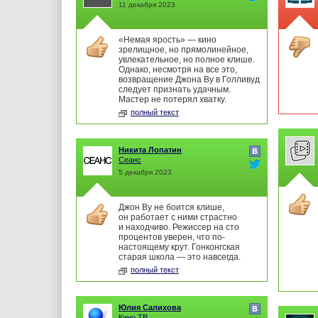
11 декабря 2023
«Немая ярость» — кино
зрелищное, но прямолинейное,
увлекательное, но полное клише.
Однако, несмотря на все это,
возвращение Джона Ву в Голливуд
следует признать удачным.
Мастер не потерял хватку.
полный текст
Никита Лопатин
Сеанс
5 декабря 2023
Джон Ву не боится клише,
он работает с ними страстно
и находчиво. Режиссер на сто
процентов уверен, что по-
настоящему крут. Гонконгская
старая школа — это навсегда.
полный текст
Юлия Салихова
Кино ТВ