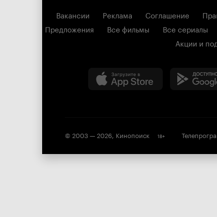
Вакансии
Реклама
Соглашение
Пра
Предложения
Все фильмы
Все сериалы
Акции и по
© 2003 —
2026
,
Кинопоиск
Телепрогр
18
+