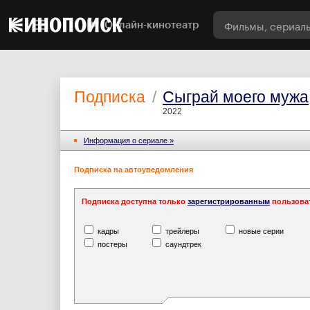
Онлайн-кинотеатр
Подписка
/
Сыграй моего мужа
2022
Информация o сериале »
Подписка на автоуведомления
Подписка доступна только
зарегистрированным
пользова
кадры
трейлеры
новые серии
постеры
саундтрек