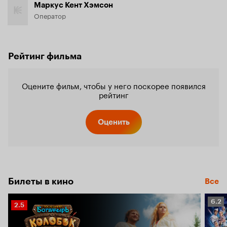
Маркус Кент Хэмсон
Оператор
Рейтинг фильма
Оцените фильм, чтобы у него поскорее появился
рейтинг
Оценить
Билеты в кино
Все
Рейт
6.2
Рейтинг
2.5
Кино
Кинопоиска
6.2
2.5