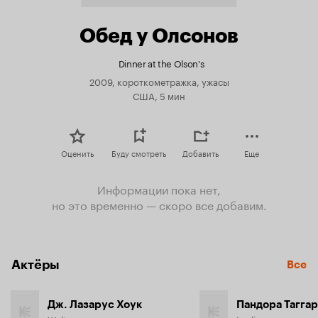
Обед у Олсонов
Dinner at the Olson's
2009, короткометражка, ужасы
США, 5 мин
Оценить
Буду смотреть
Добавить
Еще
Информации пока нет,
но это временно — скоро все добавим.
Актёры
Все
Дж. Лазарус Хоук
Пандора Таггар