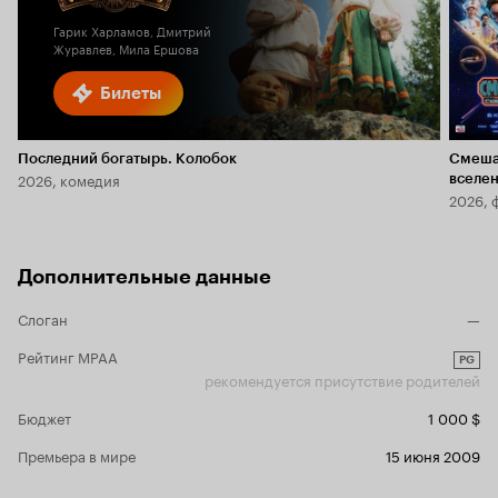
Гарик Харламов, Дмитрий
Журавлев, Мила Ершова
Билеты
Последний богатырь. Колобок
Смеша
2026, комедия
вселе
2026, 
Дополнительные данные
Слоган
—
Рейтинг MPAA
PG
рекомендуется присутствие родителей
Бюджет
1 000 $
Премьера в мире
15 июня 2009