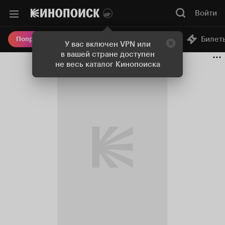
Войти
Онлайн-кинотеатр
Билет
Попробовать Плюс
У вас включен VPN или
в вашей стране доступен
не весь каталог Кинопоиска