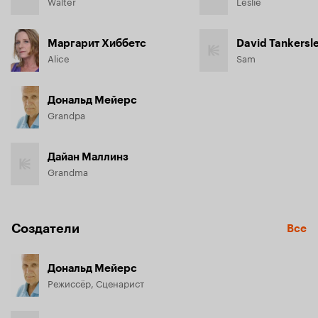
Walter
Leslie
Маргарит Хиббетс
David Tankersl
Alice
Sam
Дональд Мейерс
Grandpa
Дайан Маллинз
Grandma
Создатели
Все
Дональд Мейерс
Режиссёр, Сценарист