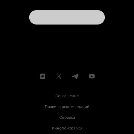
Соглашение
Правила рекомендаций
Справка
Кинопоиск PRO