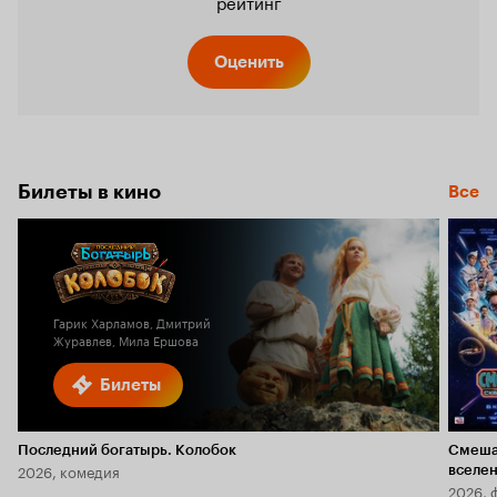
рейтинг
Оценить
Билеты в кино
Все
Гарик Харламов, Дмитрий
Журавлев, Мила Ершова
Билеты
Последний богатырь. Колобок
Смеша
2026, комедия
вселе
2026, 