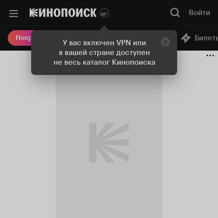
Войти
Онлайн-кинотеатр
Билет
Попробовать Плюс
У вас включен VPN или
в вашей стране доступен
не весь каталог Кинопоиска