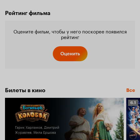
Рейтинг фильма
Оцените фильм, чтобы у него поскорее появился
рейтинг
Оценить
Билеты в кино
Все
Рейт
6.1
Кино
6.1
Гарик Харламов, Дмитрий
Журавлев, Мила Ершова