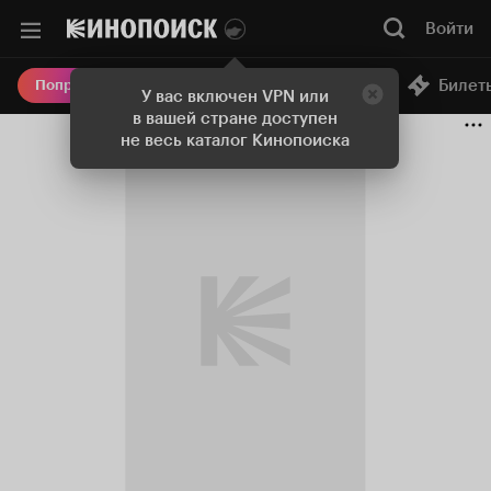
Войти
Онлайн-кинотеатр
Билет
Попробовать Плюс
У вас включен VPN или
в вашей стране доступен
не весь каталог Кинопоиска