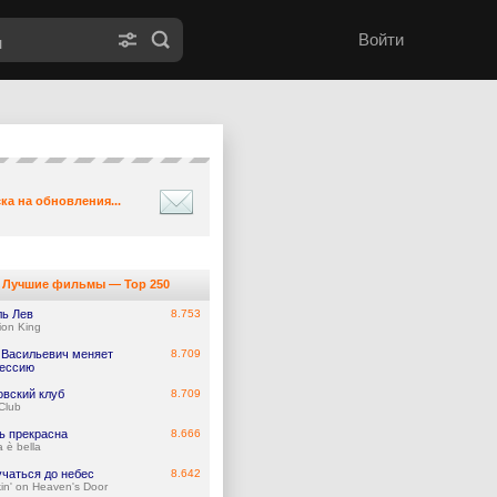
Войти
ка на обновления...
Лучшие фильмы — Top 250
ль Лев
8.753
ion King
 Васильевич меняет
8.709
ессию
овский клуб
8.709
 Club
ь прекрасна
8.666
a è bella
учаться до небес
8.642
in' on Heaven's Door