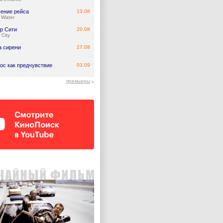
ение рейса
13.08
 Water
р Сити
20.08
 City
а сирени
27.08
ос как предчувствие
03.09
премьеры