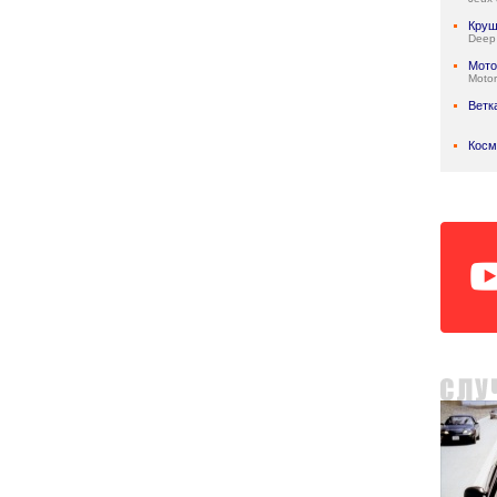
Круш
Deep
Мото
Motor
Ветк
Косм