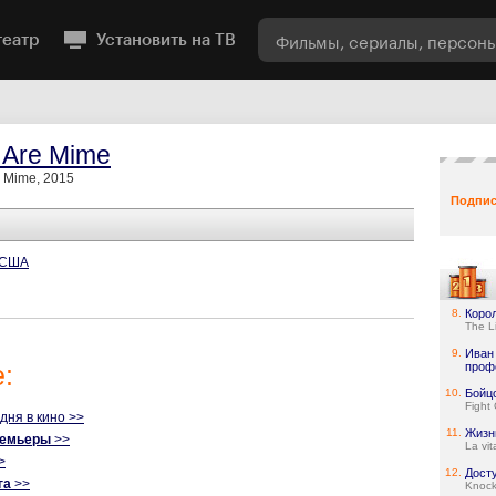
театр
Установить на ТВ
 Are Mime
e Mime, 2015
Подпис
США
8.
Коро
The L
9.
Иван
:
проф
10.
Бойц
Fight
одня в кино >>
11.
Жизн
ремьеры
>>
La vit
>
12.
Дост
га
>>
Knock