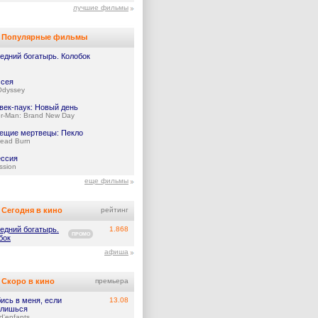
лучшие фильмы
Популярные фильмы
едний богатырь. Колобок
сея
Odyssey
век-паук: Новый день
er-Man: Brand New Day
ещие мертвецы: Пекло
Dead Burn
ссия
ssion
еще фильмы
Сегодня в кино
рейтинг
едний богатырь.
1.868
ПРОМО
бок
афиша
Скоро в кино
премьера
ись в меня, если
13.08
лишься
d'enfants