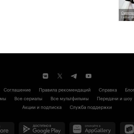
Смертел
Lethal W
Соглашение
Правила рекомендаций
Справка
Бло
ьмы
Все сериалы
Все мультфильмы
Передачи и шоу
Акции и подписка
Служба поддержки