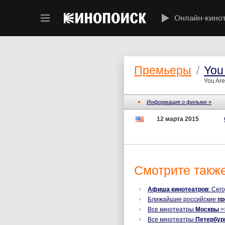
Онлайн-кино
Премьеры
/
You
You Ar
Информация о фильме »
12 марта 2015
Смотрите также
Афиша кинотеатров
: Сег
Ближайшие российские
п
Все кинотеатры
Москвы
>
Все кинотеатры
Петербур