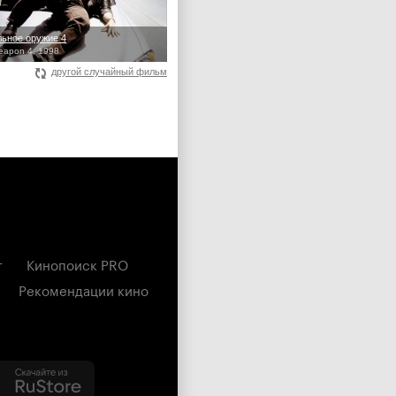
ьное оружие 4
eapon 4, 1998
другой случайный фильм
г
Кинопоиск PRO
Рекомендации кино