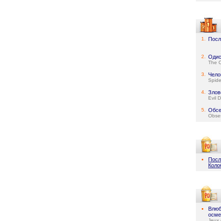
1.
Посл
2.
Одис
The 
3.
Чело
Spid
4.
Злов
Evil 
5.
Обсе
Obse
Посл
Коло
Влюб
осме
Jeux 