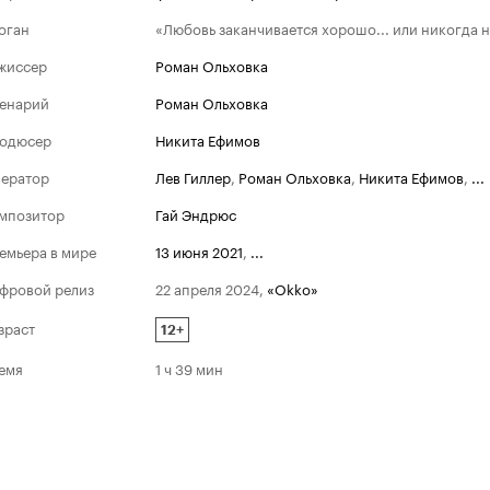
оган
«Любовь заканчивается хорошо... или никогда н
жиссер
Роман Ольховка
енарий
Роман Ольховка
одюсер
Никита Ефимов
ератор
Лев Гиллер
,
Роман Ольховка
,
Никита Ефимов
,
...
мпозитор
Гай Эндрюс
емьера в мире
13 июня 2021
,
...
фровой релиз
22 апреля 2024
,
«Okko»
зраст
12+
емя
1 ч 39 мин