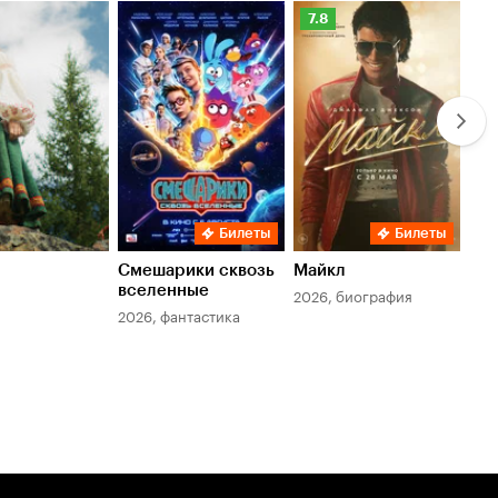
Рейтинг
Ре
7.8
6.
Кинопоиска
Ки
7.8
6.
Билеты
Билеты
Смешарики сквозь
Майкл
Зл
вселенные
мер
2026, биография
2026, фантастика
202