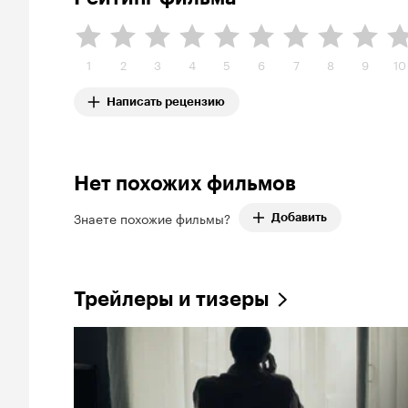
1
2
3
4
5
6
7
8
9
10
Написать рецензию
Нет похожих фильмов
Знаете похожие фильмы?
Добавить
Трейлеры и тизеры