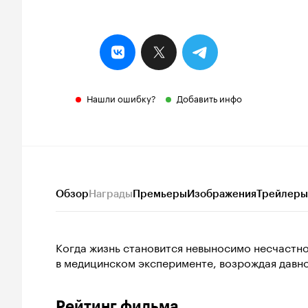
Нашли ошибку?
Добавить инфо
Обзор
Награды
Премьеры
Изображения
Трейлеры
Когда жизнь становится невыносимо несчастно
в медицинском эксперименте, возрождая давн
Рейтинг фильма