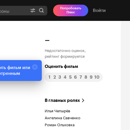
Попробовать
Войти
Плюс
–
Недостаточно оценок,
рейтинг формируется
Оценить фильм
ить фильм или
отренным
1
2
3
4
5
6
7
8
9
10
В главных ролях
Илья Чепырёв
Ангелина Савченко
Роман Ольховка