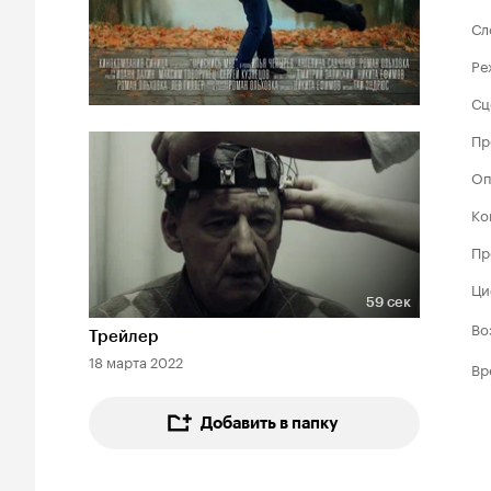
Сл
Ре
Сц
Пр
Оп
Ко
Пр
Ци
59 сек
Длительность 59 сек
Во
Трейлер
18 марта 2022
Вр
Добавить в папку