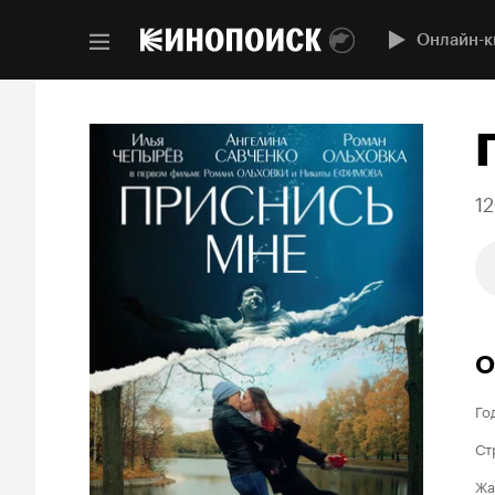
Онлайн-к
12
О
Го
Ст
Жа