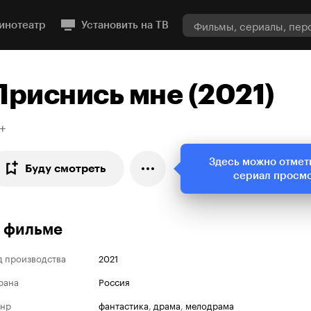
инотеатр
Установить на ТВ
Приснись мне (2021)
+
Здесь можно отмет
Буду смотреть
сериал просм
 фильме
д производства
2021
рана
Россия
нр
фантастика
,
драма
,
мелодрама