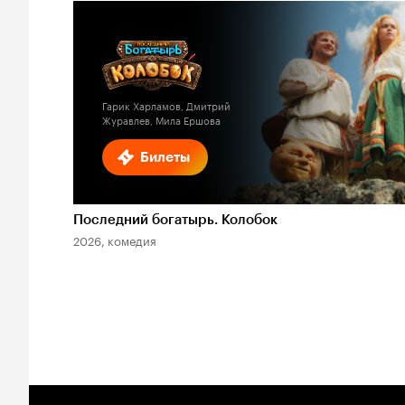
Гарик Харламов, Дмитрий
Журавлев, Мила Ершова
Билеты
Последний богатырь. Колобок
2026, комедия