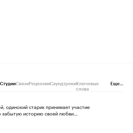
Студии
Связи
Рецензии
Саундтреки
Ключевые
Еще...
слова
й, одинокий старик принимает участие
о забытую историю своей любви…