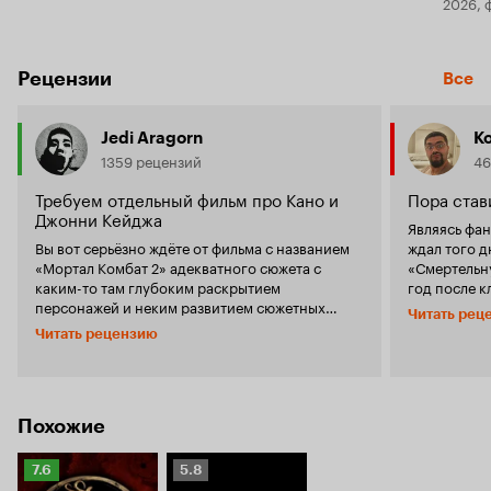
2026, 
Рецензии
Все
Jedi Aragorn
Ko
1359 рецензий
46
Требуем отдельный фильм про Кано и
Пора став
Джонни Кейджа
Являясь фан
Вы вот серьёзно ждёте от фильма с названием
ждал того д
«Мортал Комбат 2» адекватного сюжета с
«Смертельну
каким-то там глубоким раскрытием
год после к
персонажей и неким развитием сюжетных
сказать? На
Читать рец
линий? И будете страшно разочарованы, если
игры на это
Читать рецензию
фильм с названием «Мортал Комбат 2» не
по порядку. Mortal Kombat в первую очередь
оправдает ваших ожиданий в этом? Теперь
это драки, 
вспомните своё золотое время, когда садились
Сюжет — де
на пол, на диван или даже просто стояли,
и драки гар
когда включали игровую приставку, вставляли
и при появ
Похожие
картридж (или диск), слыша фирменное
испытывал 
музыкальное сопровождение. Да вам поскорее
сюжет есть,
Рейтинг
Рейтинг
7.6
5.8
хотелось выбрать бойца, чтобы замочить
простой, ч
Кинопоиска
Кинопоиска