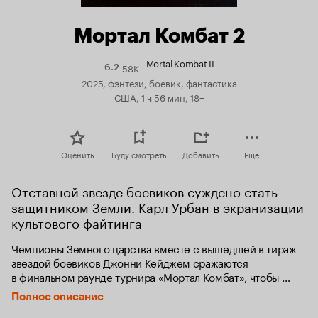
Мортал Комбат 2
Mortal Kombat II
58K
Рейтинг
6.2
Кинопоиска
2025, фэнтези, боевик, фантастика
6.2
США, 1 ч 56 мин, 18+
Оценить
Буду смотреть
Добавить
Еще
Отставной звезде боевиков суждено стать 
защитником Земли. Карл Урбан в экранизации 
культового файтинга
Чемпионы Земного царства вместе с вышедшей в тираж 
звездой боевиков Джонни Кейджем сражаются 
в финальном раунде турнира «Мортал Комбат», чтобы 
спасти Землю от Шао Кана.
Полное описание