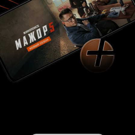
наёмник Кано со своим несмолкающим ртом.
Эти двое как раз разбавляют окружающий их
театр юмором и связью с современным
человеческим миром, где есть Пеннивайз,
Волан-де-Морт, Киану Ривз. Из-за того, что
культовых персонажей много, а... Среди них
тяжело выделить просто одного, как главного-
главного, то долго насладиться мини-бадди-
муви не удастся. Опять-таки судя по самой
последней сцене, зато можно ожидать в
дальнейшем нового продолжения, в котором
будет больше интересного. Да что происходит
в этом эпилоге?! Вот посмотрите сами
обязательно, чтобы узнать. Да, в целом
впечатление такое, что это не культовая
классика современного кино, но и позором
называть язык не поворачивается. Как смогли,
постарались снять более-менее внятный
именно фильм, а не тупо солянку из махача.
Добавили уместный юмор, не снимали
постоянно в полной темноте, не обидели
количеством персонажей. Шао Кан хорош,
Рейден так себе, Кано имба, Коул на третьем
плане, что классно, Китана привлекательна,
Карл Урбан очень к месту (с учётом того, что