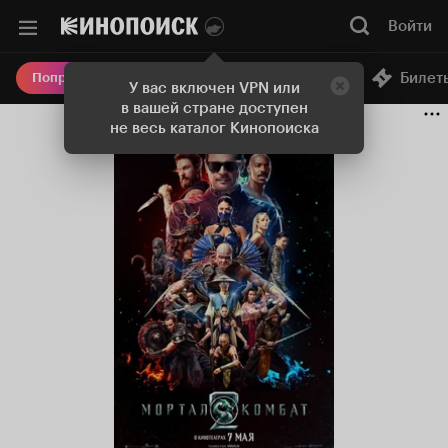
Войти
Онлайн-кинотеатр
Билет
Попробовать Плюс
У вас включен VPN или
в вашей стране доступен
не весь каталог Кинопоиска