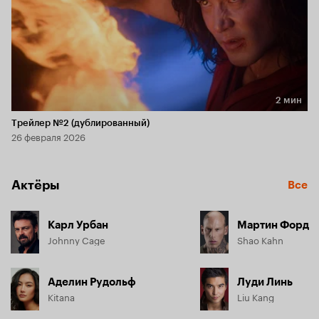
2 мин
Длительность 2 мин
Трейлер №2 (дублированный)
26 февраля 2026
Актёры
Все
Карл Урбан
Мартин Форд
Johnny Cage
Shao Kahn
Аделин Рудольф
Луди Линь
Kitana
Liu Kang