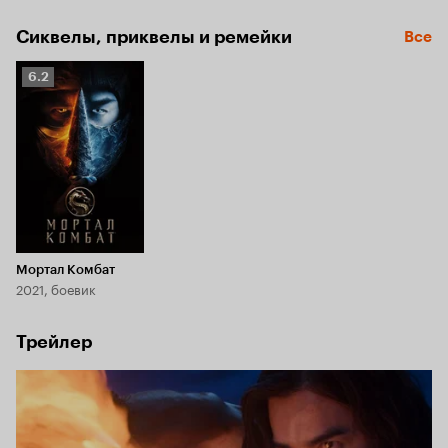
Сиквелы, приквелы и ремейки
Все
Рейтинг
6.2
Кинопоиска
6.2
Мортал Комбат
2021, боевик
Трейлер