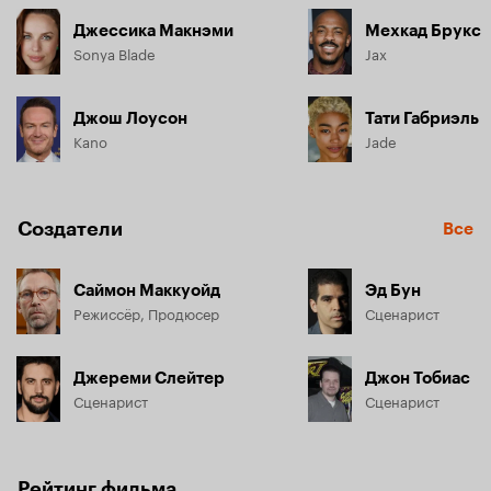
Джессика Макнэми
Мехкад Брукс
Sonya Blade
Jax
Джош Лоусон
Тати Габриэль
Kano
Jade
Создатели
Все
Саймон Маккуойд
Эд Бун
Режиссёр, Продюсер
Сценарист
Джереми Слейтер
Джон Тобиас
Сценарист
Сценарист
Рейтинг фильма